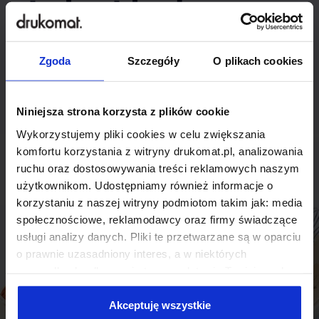
indywidualnego
rozwiązania?
Zgoda
Szczegóły
O plikach cookies
Odezwij się do nas, aby omówić
produkt niestandardowy.
Niniejsza strona korzysta z plików cookie
Wykorzystujemy pliki cookies w celu zwiększania
Skontaktuj się
komfortu korzystania z witryny drukomat.pl, analizowania
ruchu oraz dostosowywania treści reklamowych naszym
użytkownikom. Udostępniamy również informacje o
korzystaniu z naszej witryny podmiotom takim jak: media
społecznościowe, reklamodawcy oraz firmy świadczące
usługi analizy danych. Pliki te przetwarzane są w oparciu
o prawnie uzasadniony interes, a w niektórych
przypadkach odbywa się to na podstawie Twojej zgody.
Niektóre z plików cookies dostarczane i przetwarzane są
przez naszych zewnętrznych partnerów, z których listą
Akceptuję wszystkie