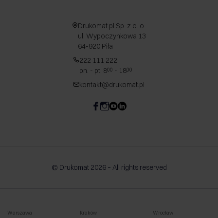
Drukomat.pl Sp. z o. o.
ul. Wypoczynkowa 13
64-920 Piła
222 111 222
pn. - pt. 8
- 18
00
00
kontakt@drukomat.pl
© Drukomat 2026 – All rights reserved
Warszawa
Kraków
Wrocław