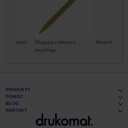
talowy touch
Długopis z tektury z
Notatnik A6 w l
Cardin
recyklingu
PRODUKTY
POMOC
BLOG
KONTAKT