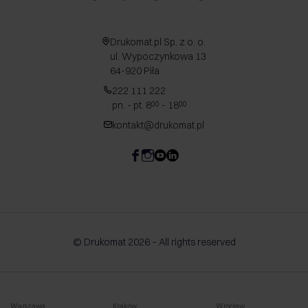
Drukomat.pl Sp. z o. o.
ul. Wypoczynkowa 13
64-920 Piła
222 111 222
pn. - pt. 8
- 18
00
00
kontakt@drukomat.pl
© Drukomat 2026 – All rights reserved
Warszawa
Kraków
Wrocław