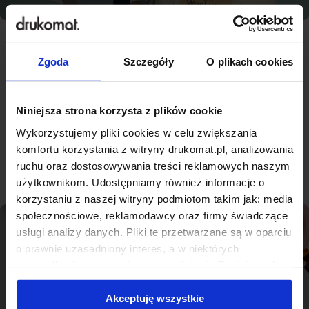
Zgoda
Szczegóły
O plikach cookies
Najlepsza jakość, konkurencyjne
ceny - nowoczesna drukarnia na
miarę Mysłowic
Niniejsza strona korzysta z plików cookie
Wykorzystujemy pliki cookies w celu zwiększania
komfortu korzystania z witryny drukomat.pl, analizowania
Sprawdź produkty
ruchu oraz dostosowywania treści reklamowych naszym
użytkownikom. Udostępniamy również informacje o
korzystaniu z naszej witryny podmiotom takim jak: media
społecznościowe, reklamodawcy oraz firmy świadczące
usługi analizy danych. Pliki te przetwarzane są w oparciu
o prawnie uzasadniony interes, a w niektórych
przypadkach odbywa się to na podstawie Twojej zgody.
Niektóre z plików cookies dostarczane i przetwarzane są
przez naszych zewnętrznych partnerów, z których listą
Akceptuję wszystkie