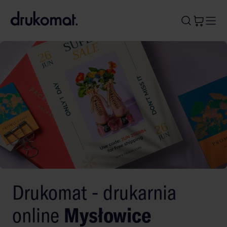
B
A
A
B
Drukomat - drukarnia
online
Mysłowice