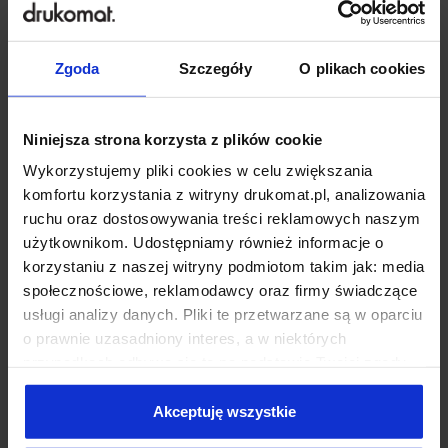
Numery startowe
Bilety
Zgoda
Szczegóły
O plikach cookies
Niniejsza strona korzysta z plików cookie
Wykorzystujemy pliki cookies w celu zwiększania
komfortu korzystania z witryny drukomat.pl, analizowania
ruchu oraz dostosowywania treści reklamowych naszym
użytkownikom. Udostępniamy również informacje o
korzystaniu z naszej witryny podmiotom takim jak: media
Backlight
Papier pakowy
społecznościowe, reklamodawcy oraz firmy świadczące
usługi analizy danych. Pliki te przetwarzane są w oparciu
o prawnie uzasadniony interes, a w niektórych
przypadkach odbywa się to na podstawie Twojej zgody.
Niektóre z plików cookies dostarczane i przetwarzane są
przez naszych zewnętrznych partnerów, z których listą
Akceptuję wszystkie
możesz zapoznać się poniżej. Klikając “Akceptuję