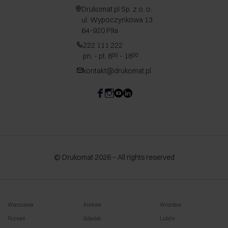
Drukomat.pl Sp. z o. o.
ul. Wypoczynkowa 13
64-920 Piła
222 111 222
pn. - pt. 8
- 18
00
00
kontakt@drukomat.pl
© Drukomat 2026 – All rights reserved
Warszawa
Kraków
Wrocław
Poznań
Gdańsk
Lublin