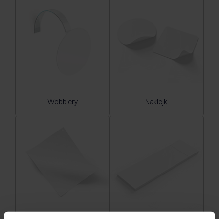
Wobblery
Naklejki