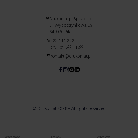
Drukomat.pl Sp. z o. o.
ul. Wypoczynkowa 13
64-920 Piła
222 111 222
pn. - pt. 8
- 18
00
00
kontakt@drukomat.pl
© Drukomat 2026 – All rights reserved
Warszawa
Kraków
Wrocław