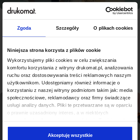
Zgoda
Szczegóły
O plikach cookies
Najlepsza jakość, konkurencyjne
ceny - nowoczesna drukarnia na
miarę Białogardzie
Niniejsza strona korzysta z plików cookie
Wykorzystujemy pliki cookies w celu zwiększania
komfortu korzystania z witryny drukomat.pl, analizowania
Sprawdź produkty
ruchu oraz dostosowywania treści reklamowych naszym
użytkownikom. Udostępniamy również informacje o
korzystaniu z naszej witryny podmiotom takim jak: media
społecznościowe, reklamodawcy oraz firmy świadczące
usługi analizy danych. Pliki te przetwarzane są w oparciu
o prawnie uzasadniony interes, a w niektórych
przypadkach odbywa się to na podstawie Twojej zgody.
Niektóre z plików cookies dostarczane i przetwarzane są
przez naszych zewnętrznych partnerów, z których listą
Akceptuję wszystkie