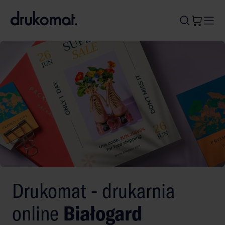
B
A
A
B
Drukomat - drukarnia
online
Białogard