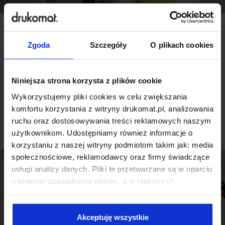
Zgoda
Szczegóły
O plikach cookies
Najlepsza jakość, konkurencyjne
ceny - nowoczesna drukarnia na
miarę Braniewie
Niniejsza strona korzysta z plików cookie
Wykorzystujemy pliki cookies w celu zwiększania
komfortu korzystania z witryny drukomat.pl, analizowania
Sprawdź produkty
ruchu oraz dostosowywania treści reklamowych naszym
użytkownikom. Udostępniamy również informacje o
korzystaniu z naszej witryny podmiotom takim jak: media
społecznościowe, reklamodawcy oraz firmy świadczące
usługi analizy danych. Pliki te przetwarzane są w oparciu
o prawnie uzasadniony interes, a w niektórych
przypadkach odbywa się to na podstawie Twojej zgody.
Niektóre z plików cookies dostarczane i przetwarzane są
przez naszych zewnętrznych partnerów, z których listą
Akceptuję wszystkie