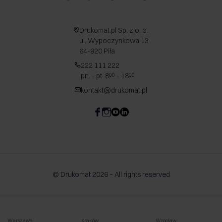
Drukomat.pl Sp. z o. o.
ul. Wypoczynkowa 13
64-920 Piła
222 111 222
pn. - pt. 8
- 18
00
00
kontakt@drukomat.pl
© Drukomat 2026 – All rights reserved
Warszawa
Kraków
Wrocław