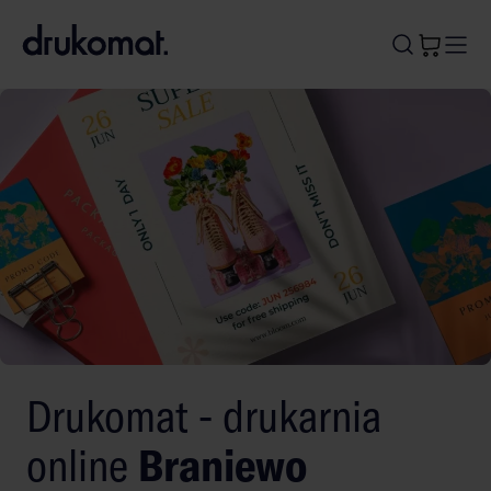
B
A
A
B
Drukomat - drukarnia
online
Braniewo