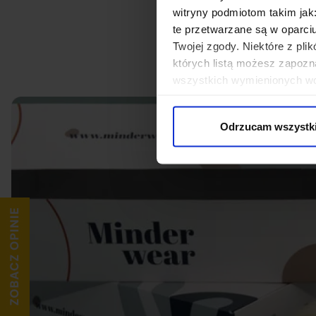
witryny podmiotom takim jak
te przetwarzane są w oparci
Twojej zgody. Niektóre z pl
których listą możesz zapozn
wszystkich wymienionych wcz
cookies niezbędnych do dzia
wykorzystane, kliknij “Dostos
Odrzucam wszystk