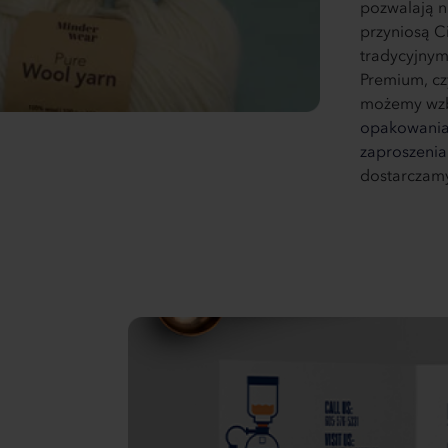
pozwalają n
przyniosą C
tradycyjnym
Premium, cz
możemy wzbo
opakowani
zaproszenia
dostarczamy