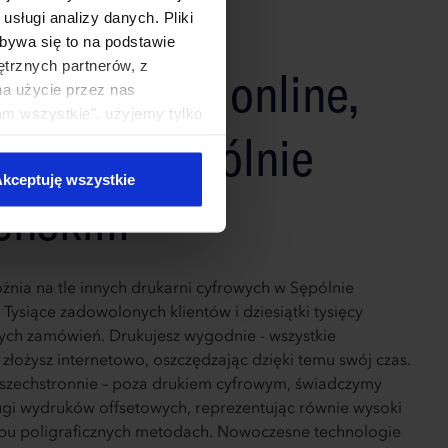
sługi analizy danych. Pliki
bywa się to na podstawie
ętrznych partnerów, z
tkowy druk online,
na użycie przez nas
am wszystkie", użyjemy tylko
ępny w Sępólnie
kie typy ciasteczek zostaną
kceptuję wszystkie
eńskim
żnia na tle innych drukarni cyfrowych w Sępólnie
Tysiące zadowolonych klientów i dziesiątki tysięcy
ych zamówień. Drukujesz wygodnie - wszystkie
złożysz internetowo, oszczędzając dzięki temu swój czas.
szechstronnie – poza drukiem cyfrowym, świadczymy
ugi wydruków offsetowych, reprezentując równie wysoki
bu poligraficznych metodach. Nowoczesne technologie