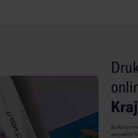
Druk
onli
Kra
Szukasz now
wszystkim T