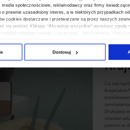
: media społecznościowe, reklamodawcy oraz firmy świadczące u
u o prawnie uzasadniony interes, a w niektórych przypadkach od
ików cookies dostarczane i przetwarzane są przez naszych zewn
Wyją
ać się poniżej. Klikając “Akceptuję wszystkie” wyrażasz zgodę 
eśniej rodzajów cookies (ciasteczek). Jeśli klikniesz "Odrzuc
dost
łania naszej strony. Jeżeli chcesz samodzielnie zdecydować, ja
uj”.
ie
Dostosuj
A
Kraj
Co nas wyró
Krajeńskim? 
zrealizowan
zamówienia 
Drukujesz w
również usł
poziom w o