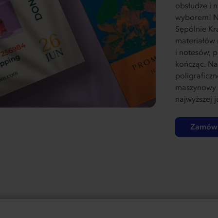
obsłudze i 
wyborem! Na
Sępólnie Kr
materiałów 
i notesów, 
kończąc. Na
poligraficz
maszynowy 
najwyższej 
Zamów 