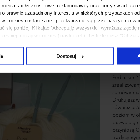
Wyją
: media społecznościowe, reklamodawcy oraz firmy świadczące u
u o prawnie uzasadniony interes, a w niektórych przypadkach od
ików cookies dostarczane i przetwarzane są przez naszych zewn
dost
ać się poniżej. Klikając “Akceptuję wszystkie” wyrażasz zgodę 
eśniej rodzajów cookies (ciasteczek). Jeśli klikniesz "Odrzuc
Pod
łania naszej strony. Jeżeli chcesz samodzielnie zdecydować, ja
uj”.
ie
Dostosuj
A
Co nas wyró
Podlaskim? T
zrealizowan
zamówienia 
Drukujesz w
również usł
poziom w o
pozwalają n
przyniosą C
tradycyjnym