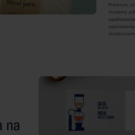
Premium, cz
możemy wzbo
opakowani
zaproszenia
dostarczamy
a na