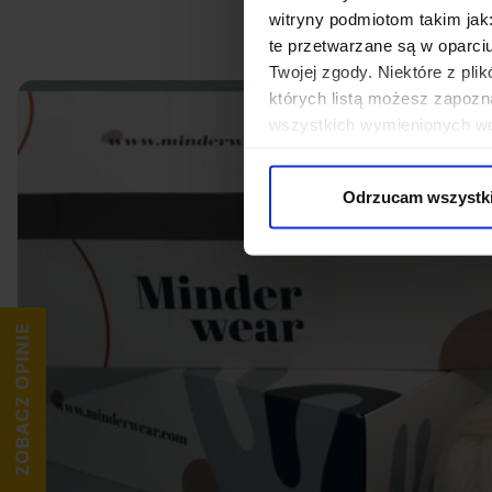
witryny podmiotom takim jak
te przetwarzane są w oparci
Twojej zgody. Niektóre z pl
których listą możesz zapozn
wszystkich wymienionych wcz
cookies niezbędnych do dzia
wykorzystane, kliknij “Dostos
Odrzucam wszystk