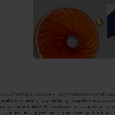
atów, które będą widoczne w każdym zakątku nawet tak dużeg
produktami wniesiemy Twój marketing na zupełnie nowy pozio
pewno cena produktów. Bez względu na to, czy potrzebujesz wie
zamówienie, nigdy nie nadszarpniesz swojego budżetu.