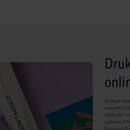
Druk
onli
Szukasz now
wszystkim T
obsłudze i 
wyborem! Na
Radzyniu Po