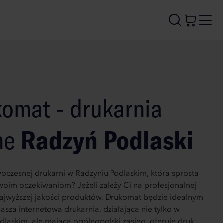
omat - drukarnia
ne
Radzyń Podlaski
oczesnej drukarni w Radzyniu Podlaskim, która sprosta
woim oczekiwaniom? Jeżeli zależy Ci na profesjonalnej
najwyższej jakości produktów, Drukomat będzie idealnym
sza internetowa drukarnia, działająca nie tylko w
dlaskim, ale mająca ogólnopolski zasięg, oferuje druk