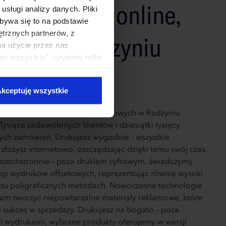
tkowy druk online,
sługi analizy danych. Pliki
bywa się to na podstawie
ętrznych partnerów, z
ępny w Radzyniu
na użycie przez nas
am wszystkie", użyjemy tylko
laskim
kie typy ciasteczek zostaną
kceptuję wszystkie
żnia na tle innych drukarni cyfrowych w Radzyniu
ysiące zadowolonych klientów i dziesiątki tysięcy
ych zamówień. Drukujesz wygodnie - wszystkie
złożysz internetowo, oszczędzając dzięki temu swój czas.
szechstronnie – poza drukiem cyfrowym, świadczymy
ugi wydruków offsetowych, reprezentując równie wysoki
bu poligraficznych metodach. Nowoczesne technologie
am tworzyć niepowtarzalne materiały reklamowe, które
i sukces w sprzedaży. Drukujesz na bogato – poza
i wydrukami, wybrane produkty oferujemy w wersji