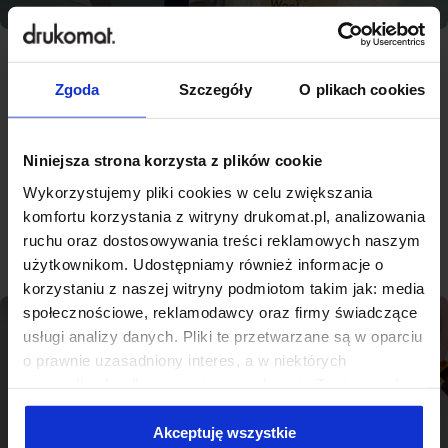
Zgoda
Szczegóły
O plikach cookies
Najlepsza jakość, konkurencyjne
ceny - nowoczesna drukarnia na
miarę Brzegu Dolnym
Niniejsza strona korzysta z plików cookie
Wykorzystujemy pliki cookies w celu zwiększania
komfortu korzystania z witryny drukomat.pl, analizowania
Sprawdź produkty
ruchu oraz dostosowywania treści reklamowych naszym
użytkownikom. Udostępniamy również informacje o
korzystaniu z naszej witryny podmiotom takim jak: media
społecznościowe, reklamodawcy oraz firmy świadczące
usługi analizy danych. Pliki te przetwarzane są w oparciu
o prawnie uzasadniony interes, a w niektórych
przypadkach odbywa się to na podstawie Twojej zgody.
Niektóre z plików cookies dostarczane i przetwarzane są
przez naszych zewnętrznych partnerów, z których listą
Akceptuję wszystkie