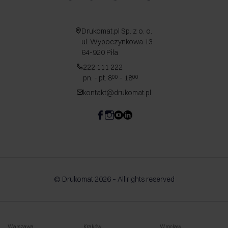
Drukomat.pl Sp. z o. o.
ul. Wypoczynkowa 13
64-920 Piła
222 111 222
pn. - pt. 8
- 18
00
00
kontakt@drukomat.pl
© Drukomat 2026 – All rights reserved
Warszawa
Kraków
Wrocław