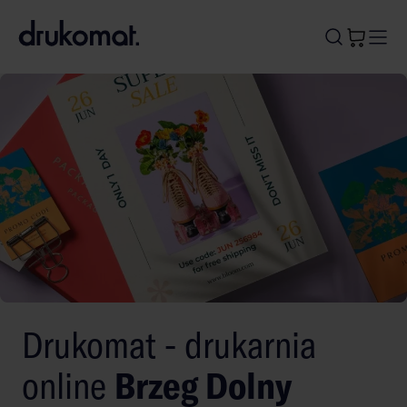
B
A
A
B
Drukomat - drukarnia
online
Brzeg Dolny