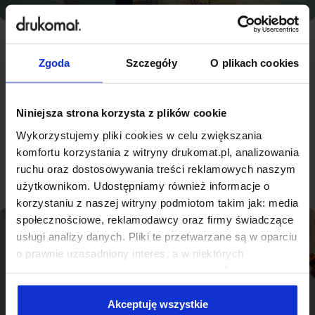
Zgoda
Szczegóły
O plikach cookies
Najlepsza jakość, konkurencyjne
ceny - nowoczesna drukarnia na
miarę Strzyżowie
Niniejsza strona korzysta z plików cookie
Wykorzystujemy pliki cookies w celu zwiększania
komfortu korzystania z witryny drukomat.pl, analizowania
Sprawdź produkty
ruchu oraz dostosowywania treści reklamowych naszym
użytkownikom. Udostępniamy również informacje o
korzystaniu z naszej witryny podmiotom takim jak: media
społecznościowe, reklamodawcy oraz firmy świadczące
usługi analizy danych. Pliki te przetwarzane są w oparciu
o prawnie uzasadniony interes, a w niektórych
przypadkach odbywa się to na podstawie Twojej zgody.
Niektóre z plików cookies dostarczane i przetwarzane są
przez naszych zewnętrznych partnerów, z których listą
Akceptuję wszystkie