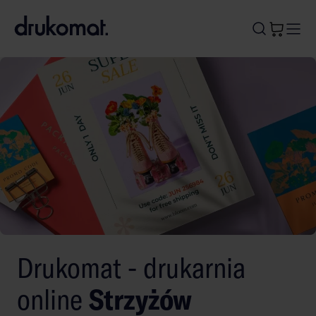
B
A
A
B
Drukomat - drukarnia
online
Strzyżów