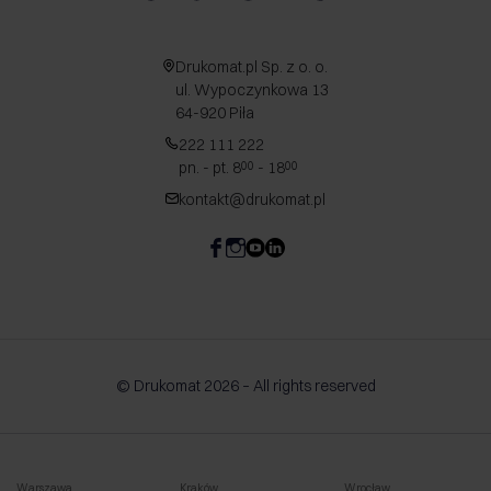
Drukomat.pl Sp. z o. o.
ul. Wypoczynkowa 13
64-920 Piła
222 111 222
pn. - pt. 8
- 18
00
00
kontakt@drukomat.pl
© Drukomat 2026 – All rights reserved
Warszawa
Kraków
Wrocław