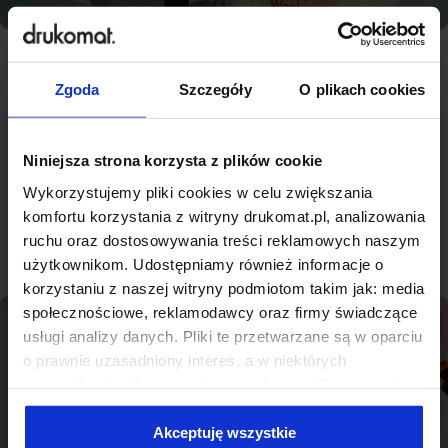
Zgoda
Szczegóły
O plikach cookies
Najlepsza jakość, konkurencyjne
ceny - nowoczesna drukarnia na
miarę Głogówku
Niniejsza strona korzysta z plików cookie
Wykorzystujemy pliki cookies w celu zwiększania
komfortu korzystania z witryny drukomat.pl, analizowania
Sprawdź produkty
ruchu oraz dostosowywania treści reklamowych naszym
użytkownikom. Udostępniamy również informacje o
korzystaniu z naszej witryny podmiotom takim jak: media
społecznościowe, reklamodawcy oraz firmy świadczące
usługi analizy danych. Pliki te przetwarzane są w oparciu
o prawnie uzasadniony interes, a w niektórych
przypadkach odbywa się to na podstawie Twojej zgody.
Niektóre z plików cookies dostarczane i przetwarzane są
przez naszych zewnętrznych partnerów, z których listą
Akceptuję wszystkie