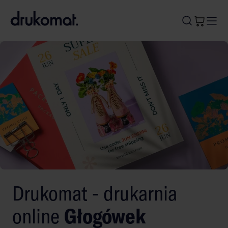
B
A
A
B
Drukomat - drukarnia
online
Głogówek