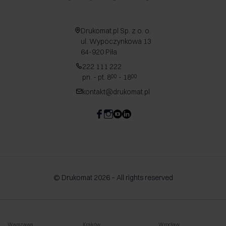
Drukomat.pl Sp. z o. o.
ul. Wypoczynkowa 13
64-920 Piła
222 111 222
pn. - pt. 8
- 18
00
00
kontakt@drukomat.pl
© Drukomat 2026 – All rights reserved
Warszawa
Kraków
Wrocław