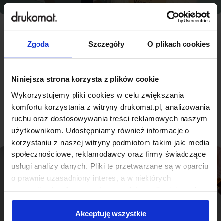
Zgoda
Szczegóły
O plikach cookies
Najlepsza jakość, konkurencyjne
ceny - nowoczesna drukarnia na
miarę Libiążu
Niniejsza strona korzysta z plików cookie
Wykorzystujemy pliki cookies w celu zwiększania
komfortu korzystania z witryny drukomat.pl, analizowania
Sprawdź produkty
ruchu oraz dostosowywania treści reklamowych naszym
użytkownikom. Udostępniamy również informacje o
korzystaniu z naszej witryny podmiotom takim jak: media
społecznościowe, reklamodawcy oraz firmy świadczące
usługi analizy danych. Pliki te przetwarzane są w oparciu
o prawnie uzasadniony interes, a w niektórych
przypadkach odbywa się to na podstawie Twojej zgody.
Niektóre z plików cookies dostarczane i przetwarzane są
przez naszych zewnętrznych partnerów, z których listą
Akceptuję wszystkie