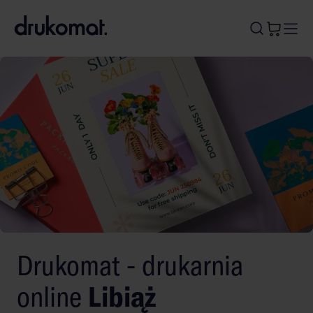
B
A
A
B
Drukomat - drukarnia
online
Libiąż