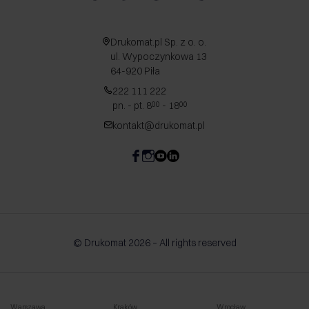
Drukomat.pl Sp. z o. o.
ul. Wypoczynkowa 13
64-920 Piła
222 111 222
pn. - pt. 8
- 18
00
00
kontakt@drukomat.pl
© Drukomat 2026 – All rights reserved
Warszawa
Kraków
Wrocław