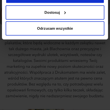
możesz zapoznać się poniżej. Klikając “Akceptuję
wszystkie” wyrażasz zgodę na użycie przez nas
Dostosuj
wszystkich wymienionych wcześniej rodzajów cookies
(ciasteczek). Jeśli klikniesz "Odrzucam wszystkie",
użyjemy tylko cookies niezbędnych do działania naszej
Odrzucam wszystkie
strony. Jeżeli chcesz samodzielnie zdecydować, jakie
typy ciasteczek zostaną wykorzystane, kliknij
Oferujemy druk wielkoformatowy, na przykład banerów i
“Dostosuj”.
plakatów, które będą widoczne w każdym zakątku nawet
tak dużego miasta, jak Blachownia oraz precyzyjne i
szczegółowe wydruki ulotek, wizytówek, notesów czy
katalogów. Swoimi produktami wniesiemy Twój
marketing na zupełnie nowy poziom skuteczności oraz
atrakcyjności. Współpraca z Drukomatem ma wiele zalet,
wśród których znaczącym atutem jest na pewno cena
produktów. Bez względu na to, czy potrzebujesz wielu
opakowań firmowych, czy tylko kilku teczek, składając
zamówienie, nigdy nie nadszarpniesz swojego budżetu.