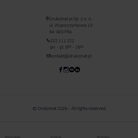
Drukomat.pl Sp. z o. o.
ul. Wypoczynkowa 13
64-920 Piła
222 111 222
pn. - pt. 8
- 18
00
00
kontakt@drukomat.pl
© Drukomat 2026 – All rights reserved
Warszawa
Kraków
Wrocław