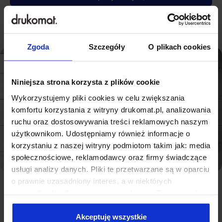
Zgoda
Szczegóły
O plikach cookies
Niniejsza strona korzysta z plików cookie
Wykorzystujemy pliki cookies w celu zwiększania
komfortu korzystania z witryny drukomat.pl, analizowania
ruchu oraz dostosowywania treści reklamowych naszym
użytkownikom. Udostępniamy również informacje o
korzystaniu z naszej witryny podmiotom takim jak: media
społecznościowe, reklamodawcy oraz firmy świadczące
usługi analizy danych. Pliki te przetwarzane są w oparciu
o prawnie uzasadniony interes, a w niektórych
DLACZEGO WARTO?
Rozwijaj swój biznes z
przypadkach odbywa się to na podstawie Twojej zgody.
Niektóre z plików cookies dostarczane i przetwarzane są
wyjątkowymi biletami
przez naszych zewnętrznych partnerów, z których listą
Akceptuję wszystkie