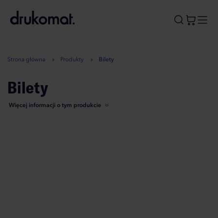
B
A
A
B
Strona główna
Produkty
Bilety
Bilety
Więcej informacji o tym produkcie