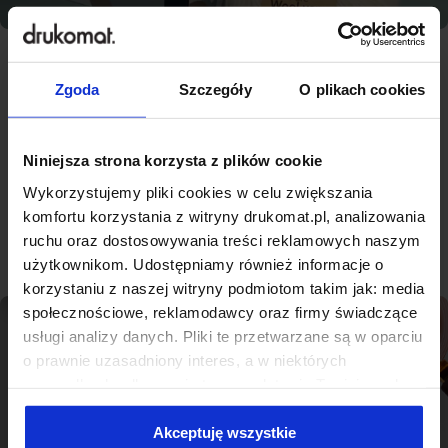
Zgoda
Szczegóły
O plikach cookies
Najlepsza jakość, konkurencyjne
ceny - nowoczesna drukarnia na
miarę Lubonia
Niniejsza strona korzysta z plików cookie
Wykorzystujemy pliki cookies w celu zwiększania
komfortu korzystania z witryny drukomat.pl, analizowania
Sprawdź produkty
ruchu oraz dostosowywania treści reklamowych naszym
użytkownikom. Udostępniamy również informacje o
korzystaniu z naszej witryny podmiotom takim jak: media
społecznościowe, reklamodawcy oraz firmy świadczące
usługi analizy danych. Pliki te przetwarzane są w oparciu
o prawnie uzasadniony interes, a w niektórych
przypadkach odbywa się to na podstawie Twojej zgody.
Niektóre z plików cookies dostarczane i przetwarzane są
przez naszych zewnętrznych partnerów, z których listą
Akceptuję wszystkie