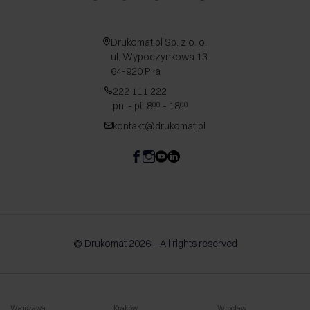
Drukomat.pl Sp. z o. o.
ul. Wypoczynkowa 13
64-920 Piła
222 111 222
pn. - pt. 8
- 18
00
00
kontakt@drukomat.pl
© Drukomat 2026 – All rights reserved
Warszawa
Kraków
Wrocław