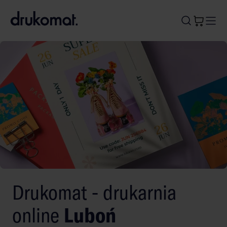
B
A
A
B
Drukomat - drukarnia
online
Luboń