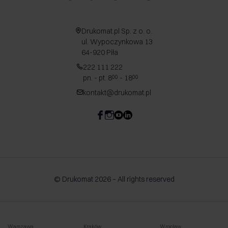
Drukomat.pl Sp. z o. o.
ul. Wypoczynkowa 13
64-920 Piła
222 111 222
pn. - pt. 8
- 18
00
00
kontakt@drukomat.pl
© Drukomat 2026 – All rights reserved
Warszawa
Kraków
Wrocław