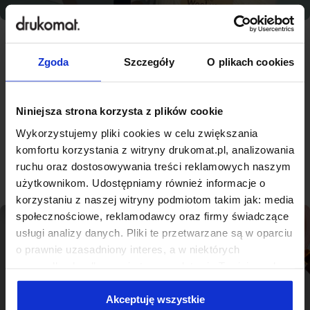
Zgoda
Szczegóły
O plikach cookies
Najlepsza jakość, konkurencyjne
ceny - nowoczesna drukarnia na
miarę Namysłowa
Niniejsza strona korzysta z plików cookie
Wykorzystujemy pliki cookies w celu zwiększania
komfortu korzystania z witryny drukomat.pl, analizowania
Sprawdź produkty
ruchu oraz dostosowywania treści reklamowych naszym
użytkownikom. Udostępniamy również informacje o
korzystaniu z naszej witryny podmiotom takim jak: media
społecznościowe, reklamodawcy oraz firmy świadczące
usługi analizy danych. Pliki te przetwarzane są w oparciu
o prawnie uzasadniony interes, a w niektórych
przypadkach odbywa się to na podstawie Twojej zgody.
Niektóre z plików cookies dostarczane i przetwarzane są
przez naszych zewnętrznych partnerów, z których listą
Akceptuję wszystkie