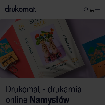
B
A
A
B
Drukomat - drukarnia
online
Namysłów