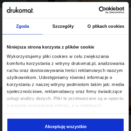
Zgoda
Szczegóły
O plikach cookies
Najlepsza jakość, konkurencyjne
ceny - nowoczesna drukarnia na
miarę Żukowie
Niniejsza strona korzysta z plików cookie
Wykorzystujemy pliki cookies w celu zwiększania
komfortu korzystania z witryny drukomat.pl, analizowania
Sprawdź produkty
ruchu oraz dostosowywania treści reklamowych naszym
użytkownikom. Udostępniamy również informacje o
korzystaniu z naszej witryny podmiotom takim jak: media
społecznościowe, reklamodawcy oraz firmy świadczące
usługi analizy danych. Pliki te przetwarzane są w oparciu
o prawnie uzasadniony interes, a w niektórych
przypadkach odbywa się to na podstawie Twojej zgody.
Niektóre z plików cookies dostarczane i przetwarzane są
przez naszych zewnętrznych partnerów, z których listą
Akceptuję wszystkie