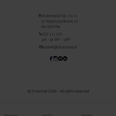
Drukomat.pl Sp. z o. o.
ul. Wypoczynkowa 13
64-920 Piła
222 111 222
pn. - pt. 8
- 18
00
00
kontakt@drukomat.pl
© Drukomat 2026 – All rights reserved
Warszawa
Kraków
Wrocław