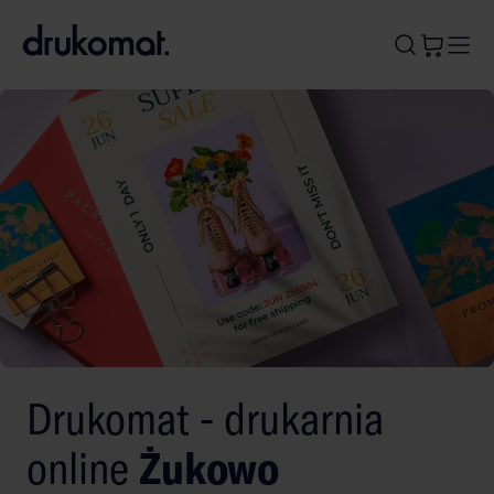
B
A
A
B
Drukomat - drukarnia
online
Żukowo