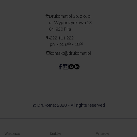
Drukomat.pl Sp. z o. o.
ul. Wypoczynkowa 13
64-920 Piła
222 111 222
pn. - pt. 8
- 18
00
00
kontakt@drukomat.pl
© Drukomat 2026 – All rights reserved
Warszawa
Kraków
Wrocław