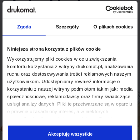
indywidualnego
rozwiązania?
Zgoda
Szczegóły
O plikach cookies
Odezwij się do nas, aby omówić
produkt niestandardowy.
Niniejsza strona korzysta z plików cookie
Wykorzystujemy pliki cookies w celu zwiększania
Skontaktuj się
komfortu korzystania z witryny drukomat.pl, analizowania
ruchu oraz dostosowywania treści reklamowych naszym
użytkownikom. Udostępniamy również informacje o
korzystaniu z naszej witryny podmiotom takim jak: media
społecznościowe, reklamodawcy oraz firmy świadczące
usługi analizy danych. Pliki te przetwarzane są w oparciu
o prawnie uzasadniony interes, a w niektórych
przypadkach odbywa się to na podstawie Twojej zgody.
Niektóre z plików cookies dostarczane i przetwarzane są
przez naszych zewnętrznych partnerów, z których listą
Akceptuję wszystkie