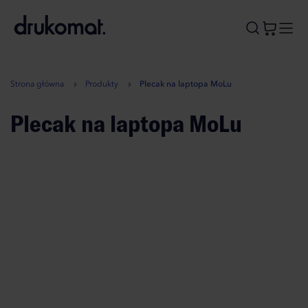
B
A
A
B
Strona główna
Produkty
Plecak na laptopa MoLu
Plecak na laptopa MoLu