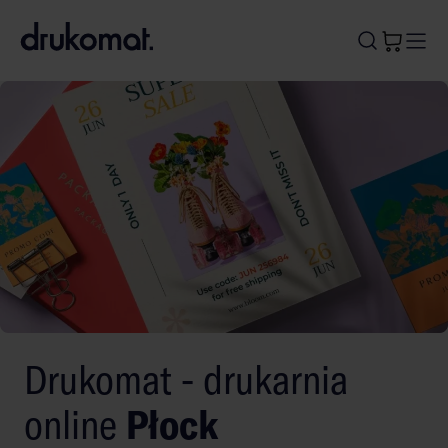
B
A
A
B
Drukomat - drukarnia
online
Płock