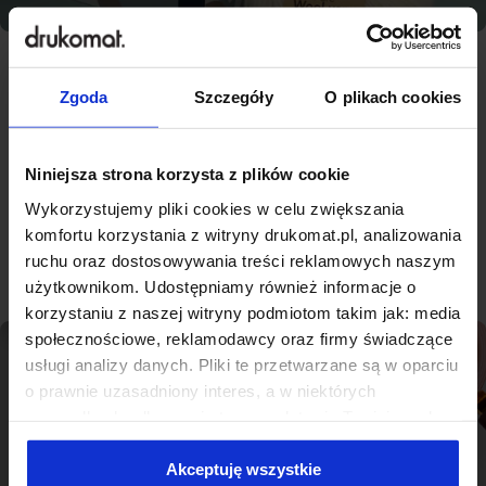
Zgoda
Szczegóły
O plikach cookies
Najlepsza jakość, konkurencyjne
ceny - nowoczesna drukarnia na
miarę Płocka
Niniejsza strona korzysta z plików cookie
Wykorzystujemy pliki cookies w celu zwiększania
komfortu korzystania z witryny drukomat.pl, analizowania
Sprawdź produkty
ruchu oraz dostosowywania treści reklamowych naszym
użytkownikom. Udostępniamy również informacje o
korzystaniu z naszej witryny podmiotom takim jak: media
społecznościowe, reklamodawcy oraz firmy świadczące
usługi analizy danych. Pliki te przetwarzane są w oparciu
o prawnie uzasadniony interes, a w niektórych
przypadkach odbywa się to na podstawie Twojej zgody.
Niektóre z plików cookies dostarczane i przetwarzane są
przez naszych zewnętrznych partnerów, z których listą
Akceptuję wszystkie