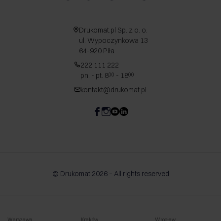
Drukomat.pl Sp. z o. o.
ul. Wypoczynkowa 13
64-920 Piła
222 111 222
pn. - pt. 8
- 18
00
00
kontakt@drukomat.pl
© Drukomat 2026 – All rights reserved
Warszawa
Kraków
Wrocław