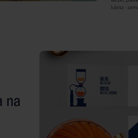
teczki,
plaka
lubisz - za
a na