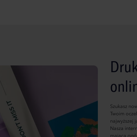
Druk
onli
Szukasz now
Twoim oczek
najwyższej 
Nasza intern
mająca ogól