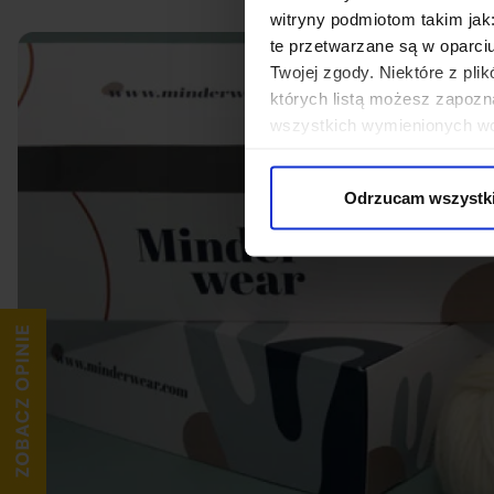
witryny podmiotom takim jak
te przetwarzane są w oparci
Twojej zgody. Niektóre z pl
których listą możesz zapozn
wszystkich wymienionych wcz
cookies niezbędnych do dzia
wykorzystane, kliknij “Dostos
Odrzucam wszystk