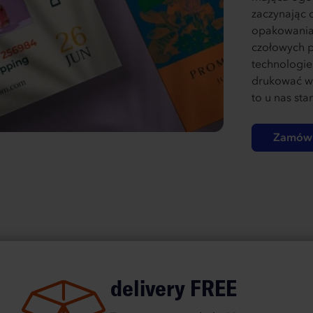
zaczynając o
opakowania
czołowych p
technologi
drukować ws
to u nas sta
Zamów 
delivery FREE