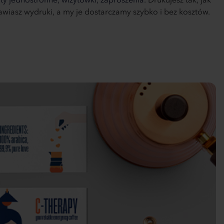
ty jednostronne,
wizytówki,
zaproszenia.
Drukujesz tak, jak
mawiasz wydruki, a my je dostarczamy szybko i bez kosztów.