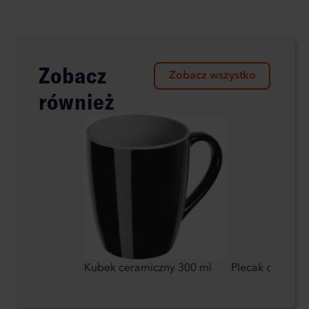
Zobacz
Zobacz wszystko
również
tówki
Kubek ceramiczny 300 ml
Plecak odblas