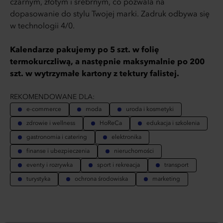
czarnym, złotym i srebrnym, co pozwala na
dopasowanie do stylu Twojej marki. Zadruk odbywa się
w technologii 4/0.
Kalendarze pakujemy po 5 szt. w folię
termokurczliwą, a następnie maksymalnie po 200
szt. w wytrzymałe kartony z tektury falistej.
REKOMENDOWANE DLA:
e-commerce
moda
uroda i kosmetyki
zdrowie i wellness
HoReCa
edukacja i szkolenia
gastronomia i catering
elektronika
finanse i ubezpieczenia
nieruchomości
eventy i rozrywka
sport i rekreacja
transport
turystyka
ochrona środowiska
marketing