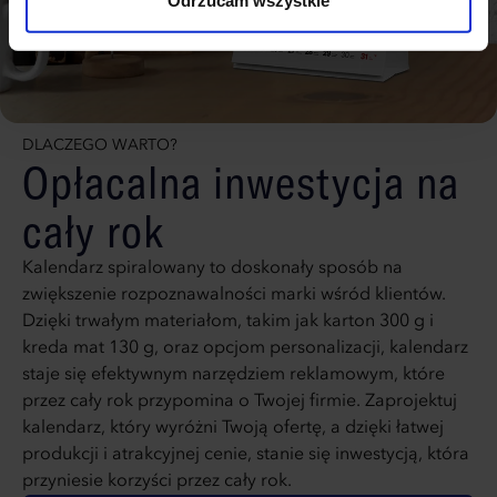
Odrzucam wszystkie
strony. Jeżeli chcesz samodzielnie zdecydować, jakie
typy ciasteczek zostaną wykorzystane, kliknij
“Dostosuj”.
DLACZEGO WARTO?
Opłacalna inwestycja na
cały rok
Kalendarz spiralowany to doskonały sposób na
zwiększenie rozpoznawalności marki wśród klientów.
Dzięki trwałym materiałom, takim jak karton 300 g i
kreda mat 130 g, oraz opcjom personalizacji, kalendarz
staje się efektywnym narzędziem reklamowym, które
przez cały rok przypomina o Twojej firmie. Zaprojektuj
kalendarz, który wyróżni Twoją ofertę, a dzięki łatwej
produkcji i atrakcyjnej cenie, stanie się inwestycją, która
przyniesie korzyści przez cały rok.