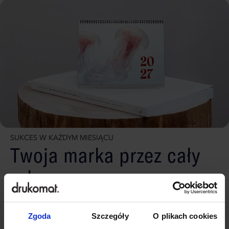
SUKCES W KAŻDYM MIESIĄCU
Twoja marka przez cały
rok
Biurkowy kalendarz spiralowany to nie tylko praktyczny
terminarz, ale także skuteczne narzędzie promocji
Zgoda
Szczegóły
O plikach cookies
Twojej firmy. Dzięki personalizacji okładki i kalendarium