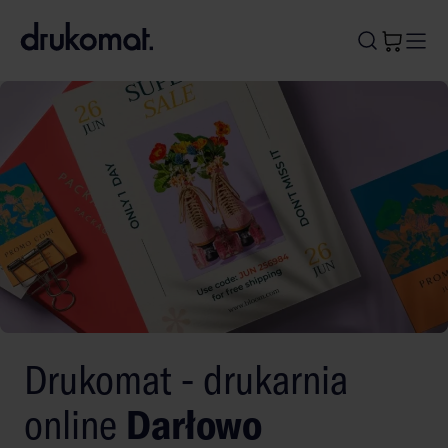
B
A
A
B
Drukomat - drukarnia
online
Darłowo