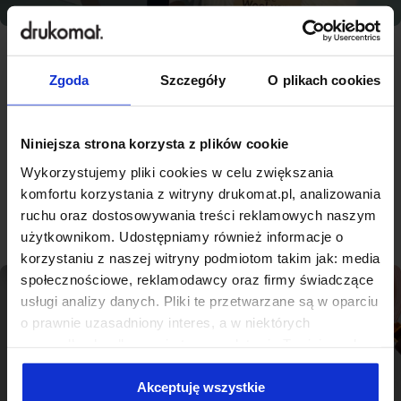
Zgoda
Szczegóły
O plikach cookies
Najlepsza jakość, konkurencyjne
ceny - nowoczesna drukarnia na
miarę Darłowie
Niniejsza strona korzysta z plików cookie
Wykorzystujemy pliki cookies w celu zwiększania
komfortu korzystania z witryny drukomat.pl, analizowania
Sprawdź produkty
ruchu oraz dostosowywania treści reklamowych naszym
użytkownikom. Udostępniamy również informacje o
korzystaniu z naszej witryny podmiotom takim jak: media
społecznościowe, reklamodawcy oraz firmy świadczące
usługi analizy danych. Pliki te przetwarzane są w oparciu
o prawnie uzasadniony interes, a w niektórych
przypadkach odbywa się to na podstawie Twojej zgody.
Niektóre z plików cookies dostarczane i przetwarzane są
przez naszych zewnętrznych partnerów, z których listą
Akceptuję wszystkie