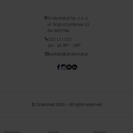
Drukomat.pl Sp. z o. o.
ul. Wypoczynkowa 13
64-920 Piła
222 111 222
pn. - pt. 8
- 18
00
00
kontakt@drukomat.pl
© Drukomat 2026 – All rights reserved
Warszawa
Kraków
Wrocław