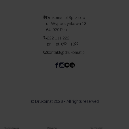
Drukomat.pl Sp. z o. o.
ul. Wypoczynkowa 13
64-920 Piła
222 111 222
pn. - pt. 8
- 18
00
00
kontakt@drukomat.pl
© Drukomat 2026 – All rights reserved
Warszawa
Kraków
Wrocław