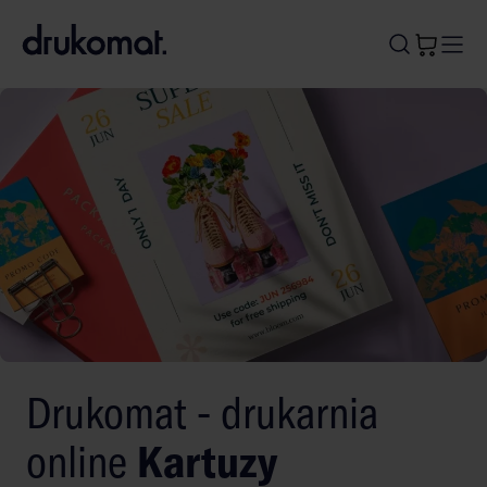
B
A
A
B
Drukomat - drukarnia
online
Kartuzy