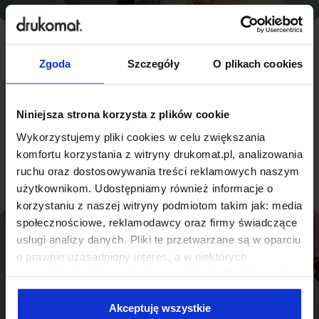
Zgoda
Szczegóły
O plikach cookies
Najlepsza jakość, konkurencyjne
ceny - nowoczesna drukarnia na
miarę Kartuz
Niniejsza strona korzysta z plików cookie
Wykorzystujemy pliki cookies w celu zwiększania
komfortu korzystania z witryny drukomat.pl, analizowania
Sprawdź produkty
ruchu oraz dostosowywania treści reklamowych naszym
użytkownikom. Udostępniamy również informacje o
korzystaniu z naszej witryny podmiotom takim jak: media
społecznościowe, reklamodawcy oraz firmy świadczące
usługi analizy danych. Pliki te przetwarzane są w oparciu
o prawnie uzasadniony interes, a w niektórych
przypadkach odbywa się to na podstawie Twojej zgody.
Niektóre z plików cookies dostarczane i przetwarzane są
przez naszych zewnętrznych partnerów, z których listą
Akceptuję wszystkie