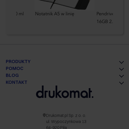
czny 250 ml
Notatnik A5 w linię
Pendrive Ultima I
16GB 2.0 Silic
PRODUKTY
POMOC
BLOG
KONTAKT
Drukomat.pl Sp. z o. o.
ul. Wypoczynkowa 13
64-920 Piła