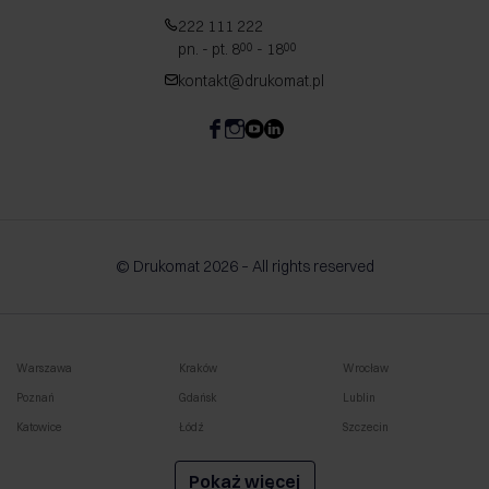
222 111 222
pn. - pt. 8
- 18
00
00
kontakt@drukomat.pl
© Drukomat 2026 – All rights reserved
Warszawa
Kraków
Wrocław
Poznań
Gdańsk
Lublin
Katowice
Łódź
Szczecin
Białystok
Rzeszów
Bydgoszcz
Pokaż więcej
Gliwice
Gdynia
Radom