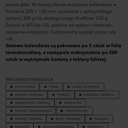
ważna data. W naszej ofercie znajdziesz kalendarze w
formacie 200 × 130 mm, wykonane z wytrzymałego
kartonu 300 g lub ekologicznego Kraftliner 250 g.
Zadruk w 4/0 lub 1/0, zależnie od wyboru materiału,
zapewnia estetyczny i funkcjonalny wygląd przez cały
rok.
Gotowe kalendarze są pakowane po 5 sztuk w folię
termokurczliwą, a następnie maksymalnie po 200
sztuk w wytrzymałe kartony z tektury falistej.
REKOMENDOWANE DLA:
e-commerce
moda
uroda i kosmetyki
zdrowie i wellness
HoReCa
edukacja i szkolenia
gastronomia i catering
elektronika
finanse i ubezpieczenia
nieruchomości
eventy i rozrywka
sport i rekreacja
transport
turystyka
ochrona środowiska
marketing