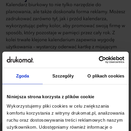
Kalendarz biurkowy to nie tylko narzędzie do
planowania, ale także doskonała forma reklamy. Możesz
zadrukować zarówno tył, jak i przód kalendarza,
wykorzystując pełny kolor, aby promować swoją firmę w
sposób, który pozostaje w pamięci przez cały rok. Z
kolei trwałe klejone kalendarium zapewnia wygodę
użytkowania – wystarczy oderwać kartkę z mijającym
miesiącem, by mieć zawsze aktualny widok na
nadchodzące tygodnie. Zainwestowanie w taki
kalendarz to inwestycja w bardziej efektywne
zarządzanie czasem, co pomoże w lepszej organizacji
Zgoda
Szczegóły
O plikach cookies
pracy w Twoim biurze.
Pełna specyfikacja
Niniejsza strona korzysta z plików cookie
Wykorzystujemy pliki cookies w celu zwiększania
komfortu korzystania z witryny drukomat.pl, analizowania
ruchu oraz dostosowywania treści reklamowych naszym
użytkownikom. Udostępniamy również informacje o