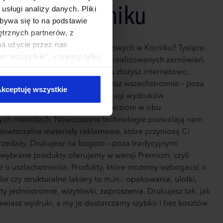
ępny w Kórniku
sługi analizy danych. Pliki
bywa się to na podstawie
ętrznych partnerów, z
na użycie przez nas
żnia na tle innych drukarni cyfrowych w Kórniku? Tysiące
am wszystkie", użyjemy tylko
h klientów i dziesiątki tysięcy zrealizowanych zamówień.
kie typy ciasteczek zostaną
ygodnie - wszystkie zamówienia złożysz internetowo,
c dzięki temu swój czas. Drukujesz wszechstronnie – poza
kceptuję wszystkie
frowym, świadczymy również usługi wydruków
, reprezentując równie wysoki poziom w obu
nych metodach. Nowoczesne technologie pozwalają nam
powtarzalne materiały reklamowe, które przyniosą Ci
rzedaży. Drukujesz na bogato – poza tradycyjnymi
wybrane produkty oferujemy w wersji Premium, czyli
o uszlachetnienia. Produkty, które możemy wzbogacić o
ie czy strukturalne lakiery to m.in.:
opakowania,
ulotki,
ty jednostronne,
wizytówki,
zaproszenia.
Drukujesz tak, jak
mawiasz wydruki, a my je dostarczamy szybko i bez kosztów.