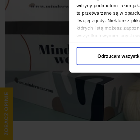
witryny podmiotom takim jak
te przetwarzane są w oparci
Twojej zgody. Niektóre z pl
których listą możesz zapozn
wszystkich wymienionych wcz
cookies niezbędnych do dzia
wykorzystane, kliknij “Dostos
Odrzucam wszystk