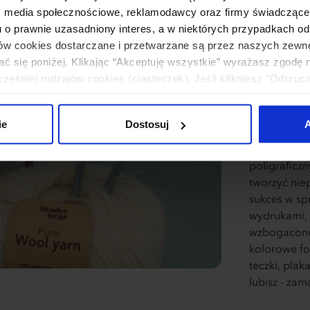
dost
: media społecznościowe, reklamodawcy oraz firmy świadczące u
u o prawnie uzasadniony interes, a w niektórych przypadkach od
ików cookies dostarczane i przetwarzane są przez naszych zewn
ać się poniżej. Klikając “Akceptuję wszystkie” wyrażasz zgodę 
Co nas wyró
eśniej rodzajów cookies (ciasteczek). Jeśli klikniesz "Odrzuc
zadowolonyc
łania naszej strony. Jeżeli chcesz samodzielnie zdecydować, ja
Drukujesz w
uj”.
oszczędzają
ie
Dostosuj
A
drukiem cy
offsetowych
poligraficz
tworzyć nie
sukces w sp
wydrukami, 
wzbogacone 
kolorowe fol
teczki,
plaka
lubisz - za