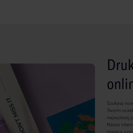
Druk
onli
Szukasz now
Twoim oczek
najwyższej 
Nasza intern
mająca ogól