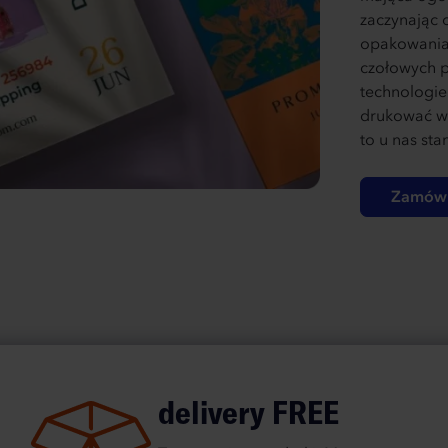
zaczynając o
opakowania
czołowych p
technologi
drukować ws
to u nas sta
Zamów 
delivery FREE