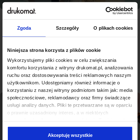
Zgoda
Szczegóły
O plikach cookies
Najlepsza jakość, konkurencyjne
ceny - nowoczesna drukarnia na
miarę Grójca
Niniejsza strona korzysta z plików cookie
Wykorzystujemy pliki cookies w celu zwiększania
komfortu korzystania z witryny drukomat.pl, analizowania
Sprawdź produkty
ruchu oraz dostosowywania treści reklamowych naszym
użytkownikom. Udostępniamy również informacje o
korzystaniu z naszej witryny podmiotom takim jak: media
społecznościowe, reklamodawcy oraz firmy świadczące
usługi analizy danych. Pliki te przetwarzane są w oparciu
o prawnie uzasadniony interes, a w niektórych
przypadkach odbywa się to na podstawie Twojej zgody.
Niektóre z plików cookies dostarczane i przetwarzane są
przez naszych zewnętrznych partnerów, z których listą
Akceptuję wszystkie