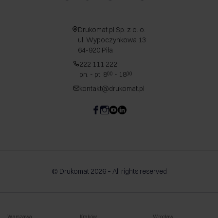
Drukomat.pl Sp. z o. o.
ul. Wypoczynkowa 13
64-920 Piła
222 111 222
pn. - pt. 8
- 18
00
00
kontakt@drukomat.pl
© Drukomat 2026 – All rights reserved
Warszawa
Kraków
Wrocław