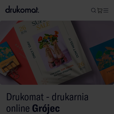
B
A
A
B
Drukomat - drukarnia
online
Grójec