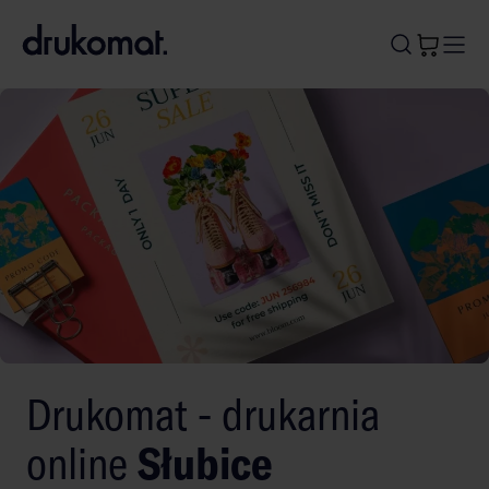
B
A
A
B
Drukomat - drukarnia
online
Słubice