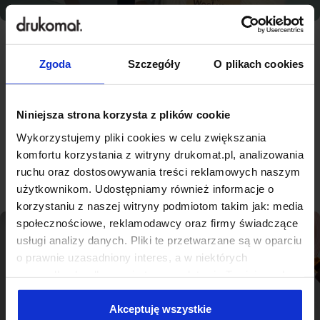
Zgoda
Szczegóły
O plikach cookies
Najlepsza jakość, konkurencyjne
ceny - nowoczesna drukarnia na
miarę Słubicach
Niniejsza strona korzysta z plików cookie
Wykorzystujemy pliki cookies w celu zwiększania
komfortu korzystania z witryny drukomat.pl, analizowania
Sprawdź produkty
ruchu oraz dostosowywania treści reklamowych naszym
użytkownikom. Udostępniamy również informacje o
korzystaniu z naszej witryny podmiotom takim jak: media
społecznościowe, reklamodawcy oraz firmy świadczące
usługi analizy danych. Pliki te przetwarzane są w oparciu
o prawnie uzasadniony interes, a w niektórych
przypadkach odbywa się to na podstawie Twojej zgody.
Niektóre z plików cookies dostarczane i przetwarzane są
przez naszych zewnętrznych partnerów, z których listą
Akceptuję wszystkie