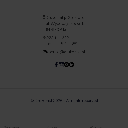
Drukomat.pl Sp. z o. o.
ul. Wypoczynkowa 13
64-920 Piła
222 111 222
pn. - pt. 8
- 18
00
00
kontakt@drukomat.pl
© Drukomat 2026 – All rights reserved
Warszawa
Kraków
Wrocław