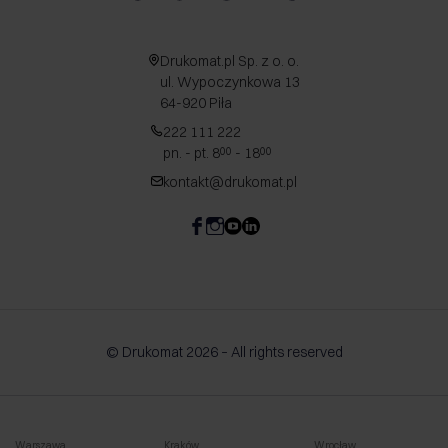
Drukomat.pl Sp. z o. o.
ul. Wypoczynkowa 13
64-920 Piła
222 111 222
pn. - pt. 8
- 18
00
00
kontakt@drukomat.pl
© Drukomat 2026 – All rights reserved
Warszawa
Kraków
Wrocław