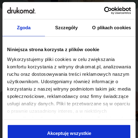
Zgoda
Szczegóły
O plikach cookies
Najlepsza jakość, konkurencyjne
ceny - nowoczesna drukarnia na
miarę Czarnkowie
Niniejsza strona korzysta z plików cookie
Wykorzystujemy pliki cookies w celu zwiększania
komfortu korzystania z witryny drukomat.pl, analizowania
Sprawdź produkty
ruchu oraz dostosowywania treści reklamowych naszym
użytkownikom. Udostępniamy również informacje o
korzystaniu z naszej witryny podmiotom takim jak: media
społecznościowe, reklamodawcy oraz firmy świadczące
usługi analizy danych. Pliki te przetwarzane są w oparciu
o prawnie uzasadniony interes, a w niektórych
przypadkach odbywa się to na podstawie Twojej zgody.
Niektóre z plików cookies dostarczane i przetwarzane są
przez naszych zewnętrznych partnerów, z których listą
Akceptuję wszystkie