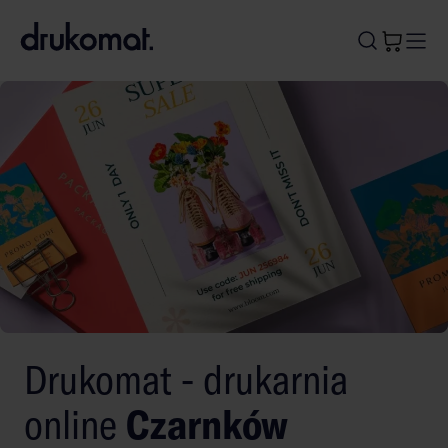
B
A
A
B
Drukomat - drukarnia
online
Czarnków