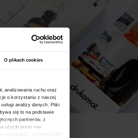
O plikach cookies
l, analizowania ruchu oraz
e o korzystaniu z naszej
sługi analizy danych. Pliki
bywa się to na podstawie
ętrznych partnerów, z
na użycie przez nas
am wszystkie", użyjemy tylko