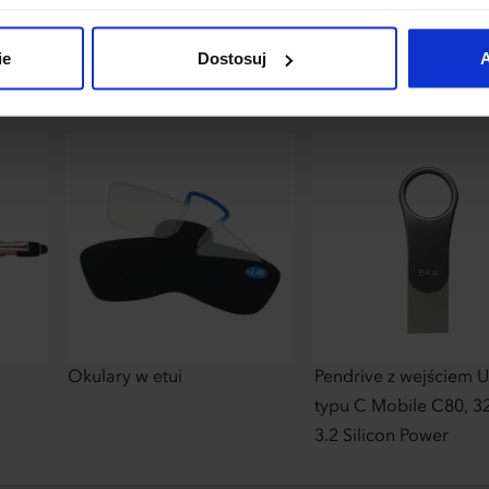
łania naszej strony. Jeżeli chcesz samodzielnie zdecydować, ja
uj”.
ie
Dostosuj
A
Okulary w etui
Pendrive z wejściem 
typu C Mobile C80, 
3.2 Silicon Power