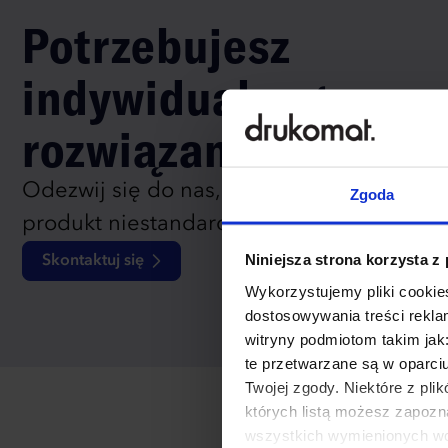
Potrzebujesz
indywidualnego
rozwiązania?
Odezwij się do nas, aby omówić
Zgoda
produkt niestandardowy.
Niniejsza strona korzysta z
Skontaktuj się
Wykorzystujemy pliki cookies
dostosowywania treści rekl
witryny podmiotom takim jak
te przetwarzane są w oparci
Twojej zgody. Niektóre z pl
których listą możesz zapozn
wszystkich wymienionych wcz