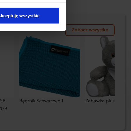
kie typy ciasteczek zostaną
kceptuję wszystkie
Zobacz wszystko
USB
Ręcznik Schwarzwolf
Zabawka pluszowy k
32GB