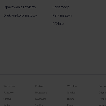
Opakowania i etykiety
Reklamacje
Druk wielkoformatowy
Park maszyn
PAYlater
Warszawa
Kraków
Wrocław
Pozna
Rzeszów
Bydgoszcz
Gliwice
Gdyni
Olsztyn
Sosnowiec
Bytom
Rybni
Kalisz
Siedlce
Piaseczno
Włocł