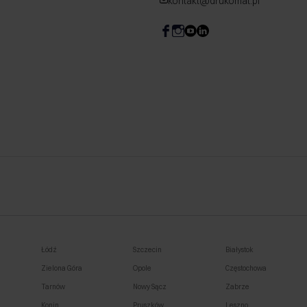
kontakt@drukomat.pl
Łódź
Szczecin
Białystok
Zielona Góra
Opole
Częstochowa
Tarnów
Nowy Sącz
Zabrze
Konin
Pruszków
Leszno