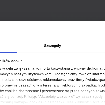
Szczegóły
 plików cookie
 w celu zwiększania komfortu korzystania z witryny drukomat.p
amowych naszym użytkownikom. Udostępniamy również informacj
: media społecznościowe, reklamodawcy oraz firmy świadczące u
u o prawnie uzasadniony interes, a w niektórych przypadkach od
ików cookies dostarczane i przetwarzane są przez naszych zewn
ać się poniżej. Klikając “Akceptuję wszystkie” wyrażasz zgodę 
eśniej rodzajów cookies (ciasteczek). Jeśli klikniesz "Odrzuc