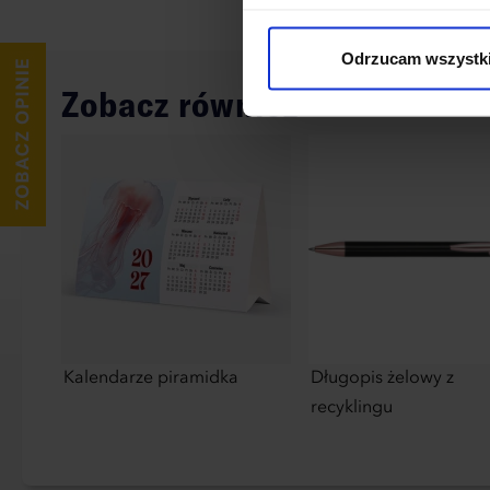
cookies niezbędnych do dzia
wykorzystane, kliknij “Dostos
Odrzucam wszystk
Zobacz również
Kalendarze piramidka
Długopis żelowy z
recyklingu