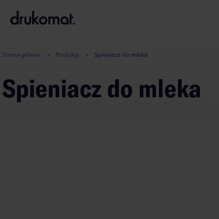
B
A
A
B
Strona główna
Produkty
Spieniacz do mleka
Spieniacz do mleka