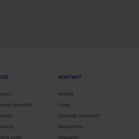
LOG
KONTAKT
wości
Kontakt
oriale i poradniki
O nas
ckupy
Dlaczego Drukomat?
piracje
Mapa strony
ownik pojęć
Regulamin