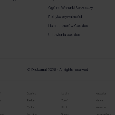
Ogólne Warunki Sprzedaży
Polityka prywatności
Lista partnerów Cookies
Ustawienia cookies
© Drukomat 2026 – All rights reserved
ń
Gdańsk
Lublin
Katowice
a
Radom
Toruń
Kielce
k
Tychy
Płock
Koszalin
awek
Legnica
Słupsk
Jelenia Góra