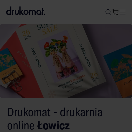
B
A
A
B
Drukomat - drukarnia
online
Łowicz