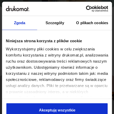
Zgoda
Szczegóły
O plikach cookies
Najlepsza jakość, konkurencyjne
ceny - nowoczesna drukarnia na
miarę Łowicza
Niniejsza strona korzysta z plików cookie
Wykorzystujemy pliki cookies w celu zwiększania
komfortu korzystania z witryny drukomat.pl, analizowania
Sprawdź produkty
ruchu oraz dostosowywania treści reklamowych naszym
użytkownikom. Udostępniamy również informacje o
korzystaniu z naszej witryny podmiotom takim jak: media
społecznościowe, reklamodawcy oraz firmy świadczące
usługi analizy danych. Pliki te przetwarzane są w oparciu
o prawnie uzasadniony interes, a w niektórych
przypadkach odbywa się to na podstawie Twojej zgody.
Niektóre z plików cookies dostarczane i przetwarzane są
przez naszych zewnętrznych partnerów, z których listą
Akceptuję wszystkie