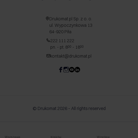
Drukomat.pl Sp. z o. o.
ul. Wypoczynkowa 13
64-920 Piła
222 111 222
pn. - pt. 8
- 18
00
00
kontakt@drukomat.pl
© Drukomat 2026 – All rights reserved
Warszawa
Kraków
Wrocław