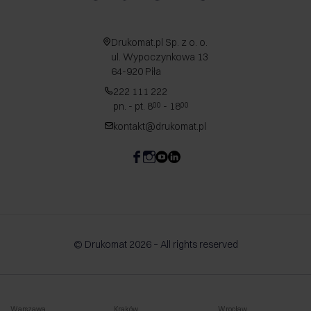
Drukomat.pl Sp. z o. o.
ul. Wypoczynkowa 13
64-920 Piła
222 111 222
pn. - pt. 8
- 18
00
00
kontakt@drukomat.pl
© Drukomat 2026 – All rights reserved
Warszawa
Kraków
Wrocław