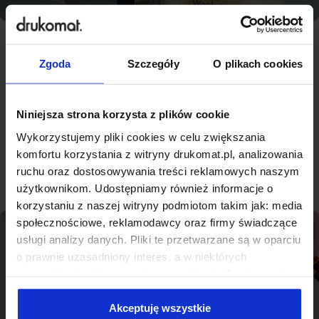
Zgoda
Szczegóły
O plikach cookies
Najlepsza jakość, konkurencyjne
ceny - nowoczesna drukarnia na
miarę Tarnobrzega
Niniejsza strona korzysta z plików cookie
Wykorzystujemy pliki cookies w celu zwiększania
komfortu korzystania z witryny drukomat.pl, analizowania
Sprawdź produkty
ruchu oraz dostosowywania treści reklamowych naszym
użytkownikom. Udostępniamy również informacje o
korzystaniu z naszej witryny podmiotom takim jak: media
społecznościowe, reklamodawcy oraz firmy świadczące
usługi analizy danych. Pliki te przetwarzane są w oparciu
o prawnie uzasadniony interes, a w niektórych
przypadkach odbywa się to na podstawie Twojej zgody.
Niektóre z plików cookies dostarczane i przetwarzane są
przez naszych zewnętrznych partnerów, z których listą
Akceptuję wszystkie