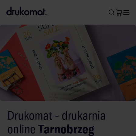
B
A
A
B
Drukomat - drukarnia
online
Tarnobrzeg