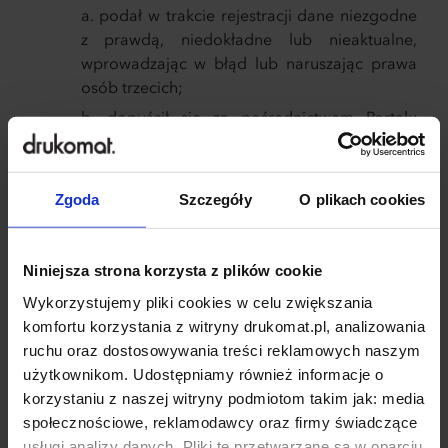
podał w trakcie rejestracji dane niezgodne
z prawdą, niedokładne lub nieaktualne,
wprowadzając w błąd lub naruszając prawa
osób trzecich;
dopuścił się za pośrednictwem Portalu
naruszenia dóbr osobistych osób trzecich;
dopuścił się innych zachowań, niezgodnych
z obowiązującymi przepisami prawa lub
Zgoda
Szczegóły
O plikach cookies
godzących w dobre imię Drukarni;
wykorzystuje funkcjonalności Portalu
Niniejsza strona korzysta z plików cookie
niezgodnie z przeznaczeniem.
Wykorzystujemy pliki cookies w celu zwiększania
Klient, który został pozbawiony prawa do
komfortu korzystania z witryny drukomat.pl, analizowania
korzystania z Portalu, nie może dokonać
ruchu oraz dostosowywania treści reklamowych naszym
powtórnej rejestracji bez uprzedniej zgody
użytkownikom. Udostępniamy również informacje o
Drukarni.
korzystaniu z naszej witryny podmiotom takim jak: media
W przypadku Klientów niebędących
społecznościowe, reklamodawcy oraz firmy świadczące
Konsumentami Drukarnia może wypowiedzieć
usługi analizy danych. Pliki te przetwarzane są w oparciu