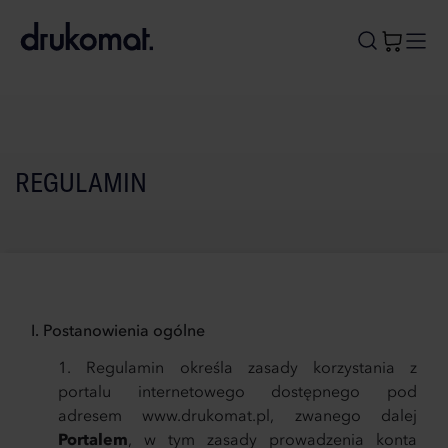
B
A
A
B
REGULAMIN
I. Postanowienia ogólne
Regulamin określa zasady korzystania z
portalu internetowego dostępnego pod
adresem www.drukomat.pl, zwanego dalej
Portalem
, w tym zasady prowadzenia konta