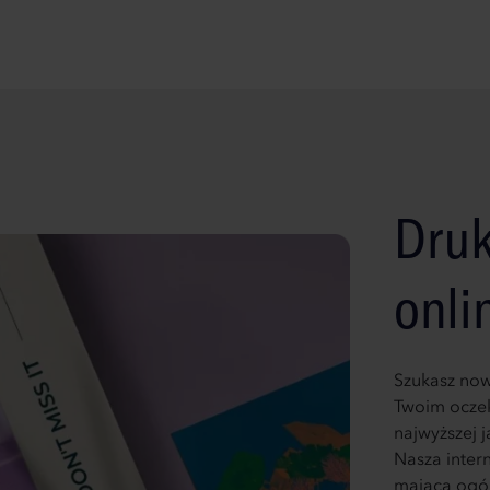
Druk
onli
Szukasz now
Twoim oczek
najwyższej 
Nasza intern
mająca ogól