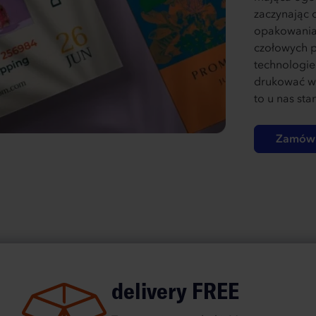
zaczynając o
opakowania
czołowych p
technologi
drukować ws
to u nas sta
Zamów 
delivery FREE