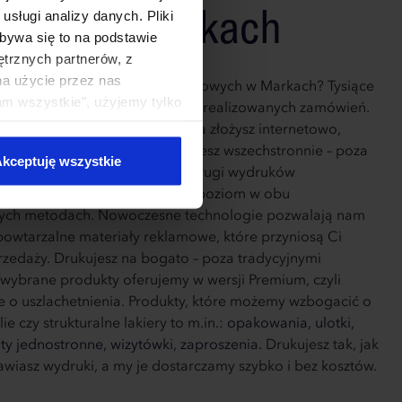
tępny w Markach
sługi analizy danych. Pliki
bywa się to na podstawie
ętrznych partnerów, z
na użycie przez nas
żnia na tle innych drukarni cyfrowych w Markach? Tysiące
am wszystkie", użyjemy tylko
h klientów i dziesiątki tysięcy zrealizowanych zamówień.
kie typy ciasteczek zostaną
ygodnie - wszystkie zamówienia złożysz internetowo,
c dzięki temu swój czas. Drukujesz wszechstronnie – poza
kceptuję wszystkie
frowym, świadczymy również usługi wydruków
, reprezentując równie wysoki poziom w obu
nych metodach. Nowoczesne technologie pozwalają nam
powtarzalne materiały reklamowe, które przyniosą Ci
rzedaży. Drukujesz na bogato – poza tradycyjnymi
wybrane produkty oferujemy w wersji Premium, czyli
o uszlachetnienia. Produkty, które możemy wzbogacić o
ie czy strukturalne lakiery to m.in.:
opakowania,
ulotki,
ty jednostronne,
wizytówki,
zaproszenia.
Drukujesz tak, jak
mawiasz wydruki, a my je dostarczamy szybko i bez kosztów.