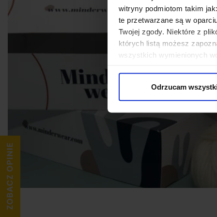
witryny podmiotom takim jak
te przetwarzane są w oparci
Twojej zgody. Niektóre z pl
których listą możesz zapozn
wszystkich wymienionych wcz
cookies niezbędnych do dzia
wykorzystane, kliknij “Dostos
Odrzucam wszystk