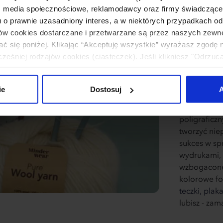
dos
: media społecznościowe, reklamodawcy oraz firmy świadczące u
u o prawnie uzasadniony interes, a w niektórych przypadkach od
ików cookies dostarczane i przetwarzane są przez naszych zewn
ać się poniżej. Klikając “Akceptuję wszystkie” wyrażasz zgodę 
Co nas wyró
eśniej rodzajów cookies (ciasteczek). Jeśli klikniesz "Odrzuc
zadowolonyc
łania naszej strony. Jeżeli chcesz samodzielnie zdecydować, ja
Drukujesz w
uj”.
oszczędzają
ie
Dostosuj
A
drukiem cy
offsetowych
poligraficz
tworzyć nie
sukces w sp
wydrukami, 
wzbogacone 
kolorowe fol
teczki,
plaka
lubisz - za