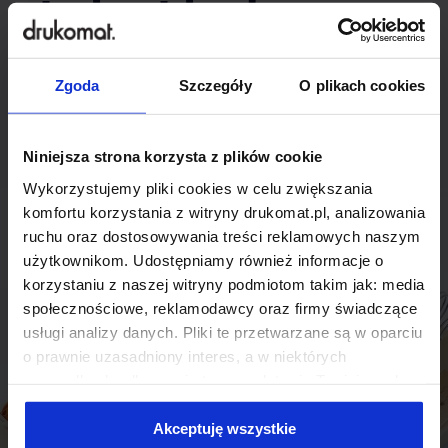
indywidualnego
rozwiązania?
Zgoda
Szczegóły
O plikach cookies
Odezwij się do nas, aby omówić
produkt niestandardowy.
Niniejsza strona korzysta z plików cookie
Wykorzystujemy pliki cookies w celu zwiększania
Skontaktuj się
komfortu korzystania z witryny drukomat.pl, analizowania
ruchu oraz dostosowywania treści reklamowych naszym
użytkownikom. Udostępniamy również informacje o
korzystaniu z naszej witryny podmiotom takim jak: media
społecznościowe, reklamodawcy oraz firmy świadczące
usługi analizy danych. Pliki te przetwarzane są w oparciu
o prawnie uzasadniony interes, a w niektórych
przypadkach odbywa się to na podstawie Twojej zgody.
Niektóre z plików cookies dostarczane i przetwarzane są
przez naszych zewnętrznych partnerów, z których listą
Akceptuję wszystkie