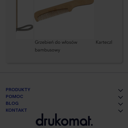
etooth
Grzebień do włosów
Karteczki do m
bambusowy
PRODUKTY
POMOC
BLOG
KONTAKT