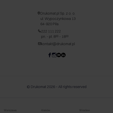
Drukomat.pl Sp. z o. o.
ul. Wypoczynkowa 13
64-920 Piła
222 111 222
pn. - pt. 8
- 18
00
00
kontakt@drukomat.pl
© Drukomat 2026 – All rights reserved
Warszawa
Kraków
Wrocław