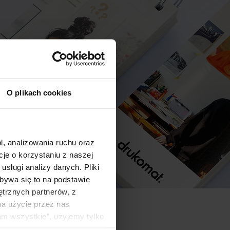
O plikach cookies
l, analizowania ruchu oraz
e o korzystaniu z naszej
sługi analizy danych. Pliki
bywa się to na podstawie
ętrznych partnerów, z
na użycie przez nas
am wszystkie", użyjemy tylko
kie typy ciasteczek zostaną