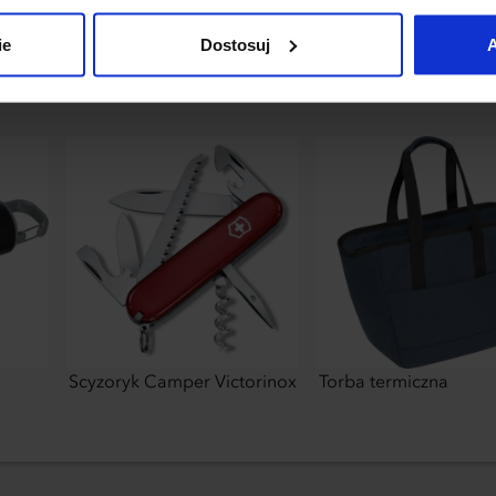
uj”.
ie
Dostosuj
A
Scyzoryk Camper Victorinox
Torba termiczna