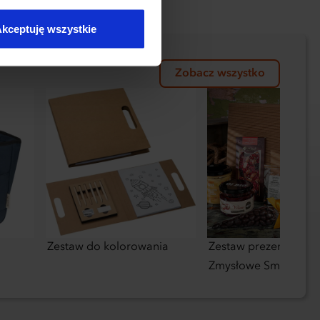
kceptuję wszystkie
Zobacz wszystko
Zestaw do kolorowania
Zestaw prezentowy
Zmysłowe Smaki