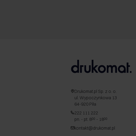
Drukomat.pl Sp. z o. o.
ul. Wypoczynkowa 13
64-920 Piła
222 111 222
pn. - pt. 8
- 18
00
00
kontakt@drukomat.pl