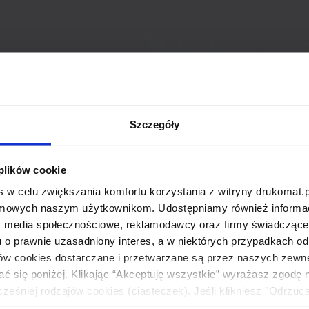
Szczegóły
 plików cookie
 w celu zwiększania komfortu korzystania z witryny drukomat.p
amowych naszym użytkownikom. Udostępniamy również informacj
: media społecznościowe, reklamodawcy oraz firmy świadczące u
u o prawnie uzasadniony interes, a w niektórych przypadkach od
ików cookies dostarczane i przetwarzane są przez naszych zewn
ać się poniżej. Klikając “Akceptuję wszystkie” wyrażasz zgodę 
eśniej rodzajów cookies (ciasteczek). Jeśli klikniesz "Odrzuc
łania naszej strony. Jeżeli chcesz samodzielnie zdecydować, ja