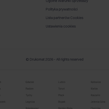
Ogólne Warunki Sprzedaży
Polityka prywatności
Lista partnerów Cookies
Ustawienia cookies
© Drukomat 2026 – All rights reserved
ń
Gdańsk
Lublin
Katowice
a
Radom
Toruń
Kielce
k
Tychy
Płock
Koszalin
awek
Legnica
Słupsk
Jelenia Góra
o
Bolesławiec
Bielsko Biała
Chorzów