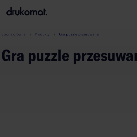
B
A
A
B
Strona główna
Produkty
Gra puzzle przesuwane
Gra puzzle przesuwa