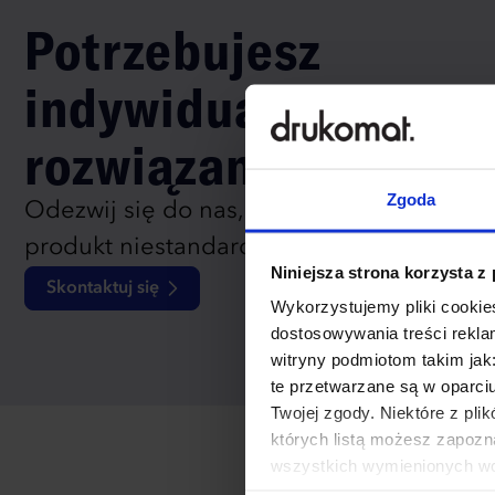
Potrzebujesz
indywidualnego
rozwiązania?
Zgoda
Odezwij się do nas, aby omówić
produkt niestandardowy.
Niniejsza strona korzysta z
Skontaktuj się
Wykorzystujemy pliki cookies
dostosowywania treści rekl
witryny podmiotom takim jak
te przetwarzane są w oparci
Twojej zgody. Niektóre z pl
których listą możesz zapozn
wszystkich wymienionych wcz
cookies niezbędnych do dzia