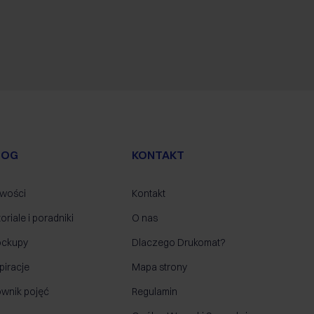
LOG
KONTAKT
wości
Kontakt
oriale i poradniki
O nas
ckupy
Dlaczego Drukomat?
piracje
Mapa strony
ownik pojęć
Regulamin