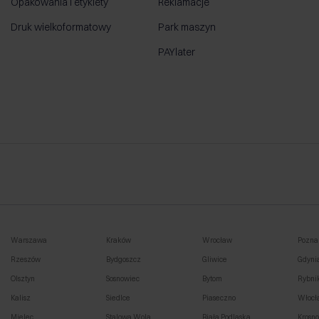
Opakowania i etykiety
Reklamacje
Druk wielkoformatowy
Park maszyn
PAYlater
Warszawa
Kraków
Wrocław
Pozna
Rzeszów
Bydgoszcz
Gliwice
Gdyni
Olsztyn
Sosnowiec
Bytom
Rybni
Kalisz
Siedlce
Piaseczno
Włocł
Mielec
Stalowa Wola
Biała Podlaska
Krosn