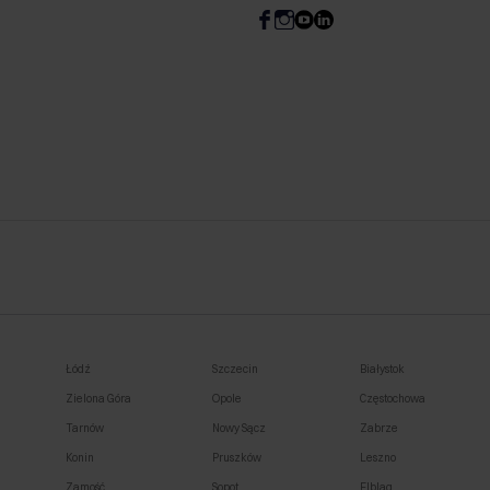
Łódź
Szczecin
Białystok
Zielona Góra
Opole
Częstochowa
Tarnów
Nowy Sącz
Zabrze
Konin
Pruszków
Leszno
Zamość
Sopot
Elbląg