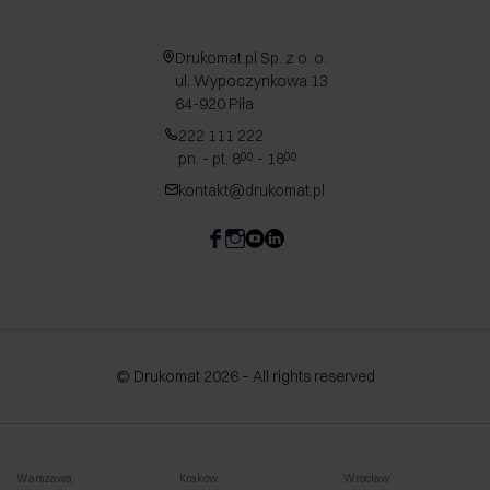
Drukomat.pl Sp. z o. o.
ul. Wypoczynkowa 13
64-920 Piła
222 111 222
pn. - pt. 8
- 18
00
00
kontakt@drukomat.pl
© Drukomat 2026 – All rights reserved
Warszawa
Kraków
Wrocław