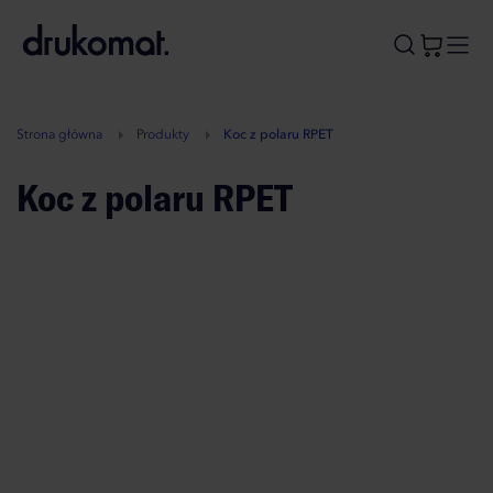
B
A
A
B
Strona główna
Produkty
Koc z polaru RPET
Koc z polaru RPET