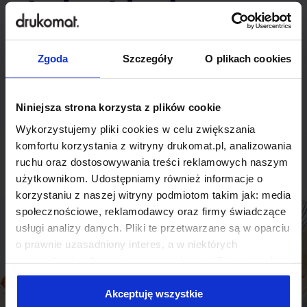
indywidualnego
rozwiązania?
Zgoda
Szczegóły
O plikach cookies
Odezwij się do nas, aby omówić
produkt niestandardowy.
Niniejsza strona korzysta z plików cookie
Wykorzystujemy pliki cookies w celu zwiększania
Skontaktuj się
komfortu korzystania z witryny drukomat.pl, analizowania
ruchu oraz dostosowywania treści reklamowych naszym
użytkownikom. Udostępniamy również informacje o
korzystaniu z naszej witryny podmiotom takim jak: media
społecznościowe, reklamodawcy oraz firmy świadczące
usługi analizy danych. Pliki te przetwarzane są w oparciu
o prawnie uzasadniony interes, a w niektórych
przypadkach odbywa się to na podstawie Twojej zgody.
Niektóre z plików cookies dostarczane i przetwarzane są
przez naszych zewnętrznych partnerów, z których listą
Akceptuję wszystkie