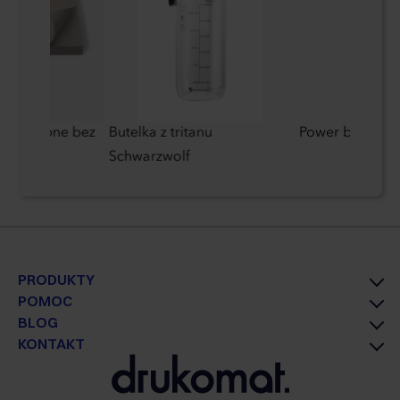
przylepne bez
Butelka z tritanu
Power bank 10
Schwarzwolf
PRODUKTY
POMOC
BLOG
KONTAKT