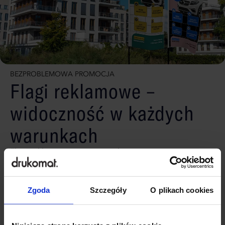
BEZPROBLEMOWA PROMOCJA
Flagi reklamowe –
widoczność w każdych
warunkach
Flagi reklamowe z masztem aluminiowym to
niezawodna reklama w każdych warunkach
atmosferycznych. Ich konstrukcja zapewnia napięcie
tkaniny, co sprawia, że grafika pozostaje wyraźna nawet
Zgoda
Szczegóły
O plikach cookies
w bezwietrzne dni. Dzięki łatwej wymianie akcesoriów
oraz dostosowanym torbom transportowym, flagi są
łatwe do przechowywania, montażu i transportu.