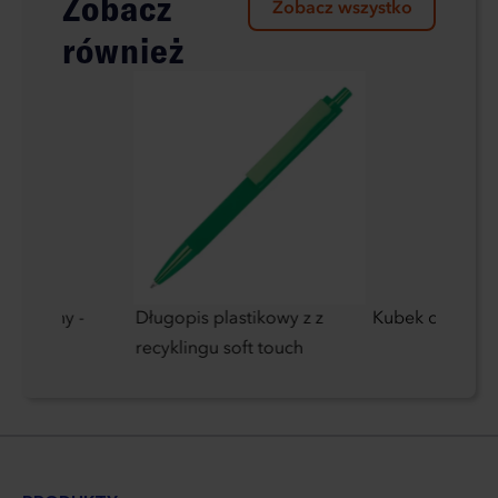
Zobacz
Zobacz wszystko
również
logiczny -
Długopis plastikowy z z
Kubek ceramicz
ydzy
recyklingu soft touch