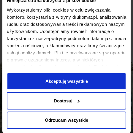
Niniejsza strona korzysta z plików cookie
Wykorzystaj flagi reklamowe na eventach, w plenerze
Wykorzystujemy pliki cookies w celu zwiększania
lub przed siedzibą swojej firmy, aby wyróżnić swoją
komfortu korzystania z witryny drukomat.pl, analizowania
markę.
ruchu oraz dostosowywania treści reklamowych naszym
Pełna specyfikacja
użytkownikom. Udostępniamy również informacje o
korzystaniu z naszej witryny podmiotom takim jak: media
społecznościowe, reklamodawcy oraz firmy świadczące
usługi analizy danych. Pliki te przetwarzane są w oparciu
o prawnie uzasadniony interes, a w niektórych
przypadkach odbywa się to na podstawie Twojej zgody.
Niektóre z plików cookies dostarczane i przetwarzane są
przez naszych zewnętrznych partnerów, z których listą
Akceptuję wszystkie
możesz zapoznać się poniżej. Klikając “Akceptuję
wszystkie” wyrażasz zgodę na użycie przez nas
Dostosuj
wszystkich wymienionych wcześniej rodzajów cookies
(ciasteczek). Jeśli klikniesz "Odrzucam wszystkie",
użyjemy tylko cookies niezbędnych do działania naszej
Odrzucam wszystkie
strony. Jeżeli chcesz samodzielnie zdecydować, jakie
typy ciasteczek zostaną wykorzystane, kliknij