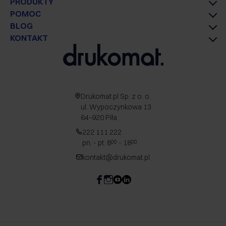
PRODUKTY
POMOC
BLOG
KONTAKT
Drukomat.pl Sp. z o. o.
ul. Wypoczynkowa 13
64-920 Piła
222 111 222
pn. - pt. 8
- 18
00
00
kontakt@drukomat.pl