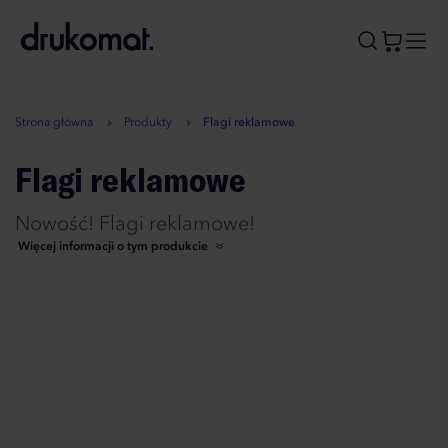
B
A
A
B
Strona główna
Produkty
Flagi reklamowe
Flagi reklamowe
Nowość! Flagi reklamowe!
Więcej informacji o tym produkcie