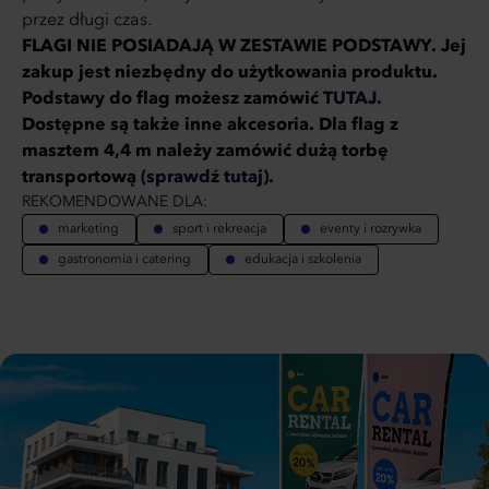
przez długi czas.
FLAGI NIE POSIADAJĄ W ZESTAWIE PODSTAWY. Jej
zakup jest niezbędny do użytkowania produktu.
Podstawy do flag możesz zamówić
TUTAJ.
Dostępne są także inne akcesoria. Dla flag z
masztem 4,4 m należy zamówić dużą torbę
transportową
(sprawdź tutaj).
REKOMENDOWANE DLA:
marketing
sport i rekreacja
eventy i rozrywka
gastronomia i catering
edukacja i szkolenia