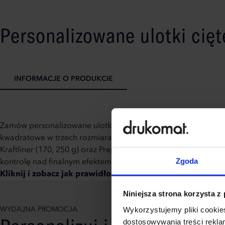
Personalizowane ulotki cię
INFORMACJE O PRODUKCIE
Zamów personalizowane ulotki cięte już od 100 sztuk! Oferuj
kwadratowe w trzech rozmiarach. Wybieraj spośród szerokiej 
Kraftliner (170, 250 g) oraz Preprint (90 g), a także drukuj w 
Zgoda
kontrolę nad finalnym efektem i dopasowaniem do swoich po
Kliknij i zobacz jak prawidłowo przygotować pliki do per
Niniejsza strona korzysta z
Wykorzystujemy pliki cookies
WYDAJNA PROMOCJA
dostosowywania treści rekl