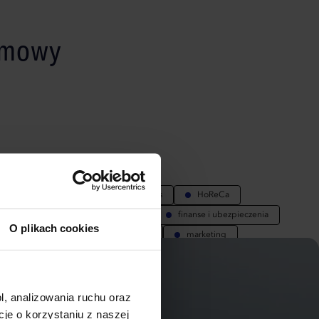
lamowy
ENDOWANE DLA:
da i kosmetyki
zdrowie i wellness
HoReCa
kacja i szkolenia
elektronika
finanse i ubezpieczenia
O plikach cookies
nty i rozrywka
sport i rekreacja
marketing
l, analizowania ruchu oraz
e o korzystaniu z naszej