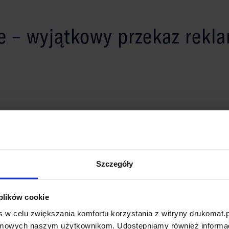
te – wyjątkowy przekaz rek
REKOM
emy 8 różnych formatów, w tym A6, A5, A4, A3, DL oraz
gamy podłoży: kreda mat/połysk (170, 250, 350 g),
uro
technologii 4/0 lub 4/4. Dzięki tym opcjom masz pełną
edu
Szczegóły
trzeb.
eve
sonalizacji
 plików cookie
 w celu zwiększania komfortu korzystania z witryny drukomat.p
amowych naszym użytkownikom. Udostępniamy również informacj