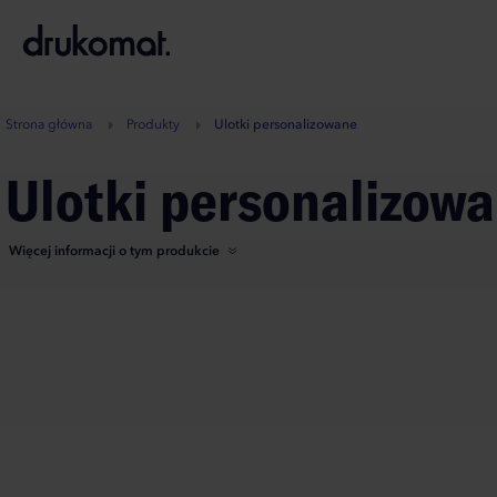
B
A
A
B
Strona główna
Produkty
Ulotki personalizowane
Ulotki personalizow
Więcej informacji o tym produkcie