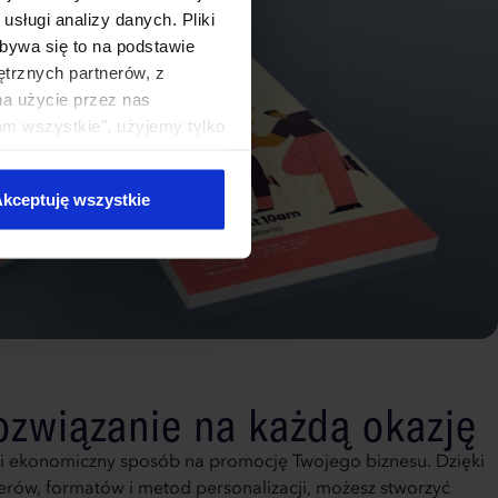
sługi analizy danych. Pliki
bywa się to na podstawie
ętrznych partnerów, z
na użycie przez nas
am wszystkie", użyjemy tylko
kie typy ciasteczek zostaną
kceptuję wszystkie
ozwiązanie na każdą okazję
ki i ekonomiczny sposób na promocję Twojego biznesu. Dzięki
erów, formatów i metod personalizacji, możesz stworzyć