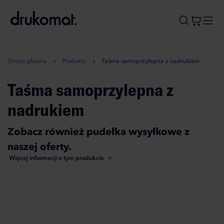
B
A
A
B
Strona główna
Produkty
Taśma samoprzylepna z nadrukiem
Taśma samoprzylepna z
nadrukiem
Zobacz również pudełka wysyłkowe z
naszej oferty.
Więcej informacji o tym produkcie