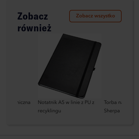
Zobacz
Zobacz wszystko
również
owa termiczna
Notatnik A5 w linie z PU z
Torba na lapt
recyklingu
Sherpa 16''