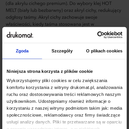
(dla akrylu cichego premium). Do wybory klej HOT
MELT (biały lub bezbarwny) oraz akryl cichy, redukujący
odgłosy taśmy. Akryl cichy zachowuje swoje
właściwości, kiedy taśma stosowana jest w
temperaturze pokojowej. Jeśli produkt będzie
wychłodzony, efekt bezdźwięcznego odklejania może
nie działać. Obydwa kleje gwarantują doskonałą
Zgoda
Szczegóły
O plikach cookies
przyczepność. Nadruk 1-3 kolorami Pantone lub w 4
kolorach CMYK w technologii fleksodruku zapewnia
trwałe i intensywne barwy. Możesz dodać logo, hasło
Niniejsza strona korzysta z plików cookie
lub oznaczenia ostrzegawcze. Taśma jest idealna dla
sklepów internetowych, magazynów i logistyki.
Wykorzystujemy pliki cookies w celu zwiększania
Przygotuj grafikę zgodnie z wytycznymi i ciesz się z
komfortu korzystania z witryny drukomat.pl, analizowania
produktu, który łączy funkcjonalność z promowaniem
ruchu oraz dostosowywania treści reklamowych naszym
marki.
użytkownikom. Udostępniamy również informacje o
REKOMENDOWANE DLA:
korzystaniu z naszej witryny podmiotom takim jak: media
e-commerce
marketing
eventy i rozrywka
społecznościowe, reklamodawcy oraz firmy świadczące
usługi analizy danych. Pliki te przetwarzane są w oparciu
edukacja i szkolenia
o prawnie uzasadniony interes, a w niektórych