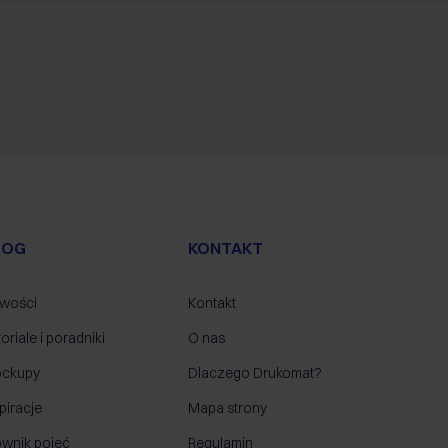
LOG
KONTAKT
wości
Kontakt
oriale i poradniki
O nas
ckupy
Dlaczego Drukomat?
piracje
Mapa strony
ownik pojęć
Regulamin