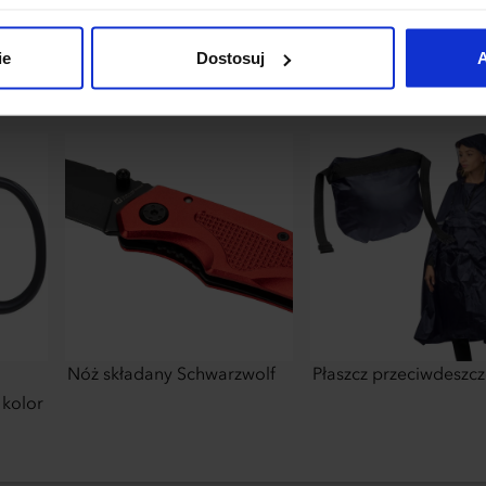
łania naszej strony. Jeżeli chcesz samodzielnie zdecydować, ja
uj”.
ie
Dostosuj
A
Nóż składany Schwarzwolf
Płaszcz przeciwdeszc
 kolor