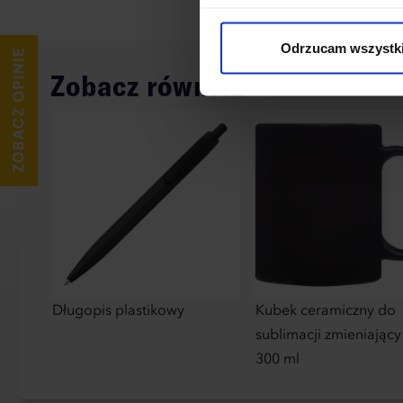
cookies niezbędnych do dzia
wykorzystane, kliknij “Dostos
Odrzucam wszystk
Zobacz również
Długopis plastikowy
Kubek ceramiczny do
sublimacji zmieniający
300 ml