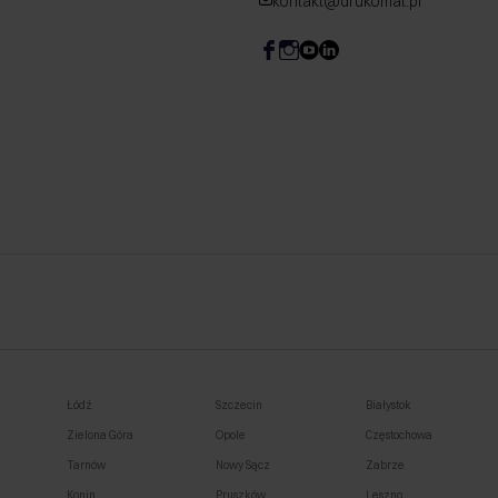
kontakt@drukomat.pl
Łódź
Szczecin
Białystok
Zielona Góra
Opole
Częstochowa
Tarnów
Nowy Sącz
Zabrze
Konin
Pruszków
Leszno