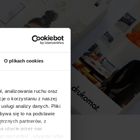
O plikach cookies
l, analizowania ruchu oraz
e o korzystaniu z naszej
sługi analizy danych. Pliki
bywa się to na podstawie
ętrznych partnerów, z
na użycie przez nas
am wszystkie", użyjemy tylko