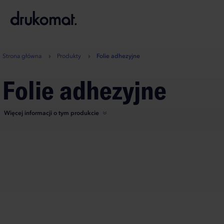
B
A
A
B
Strona główna
Produkty
Folie adhezyjne
Folie adhezyjne
Więcej informacji o tym produkcie