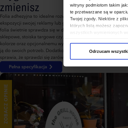
zmienisz
witryny podmiotom takim jak
te przetwarzane są w oparci
Folia adhezyjna to idealne rozwiązanie dla osób, które często
Twojej zgody. Niektóre z pl
ekspozycji swojej reklamy lub grafik. Możliwość wielokrotneg
których listą możesz zapozn
folia świetnie sprawdza się w dynamicznych środowiskach, tak
wszystkich wymienionych wcz
sklepowe, stoiska targowe czy biura. Dzięki możliwości druk
cookies niezbędnych do dzia
kolorze oraz opcjonalnemu wycięciu w dowolny kształt, moż
wykorzystane, kliknij “Dostos
ją do swoich potrzeb. Dodatkowo folia jest odporna na warun
Odrzucam wszystk
sprawia, że sprawdzi się zarówno wewnątrz, jak i na zewnątrz, 
Pełna specyfikacja