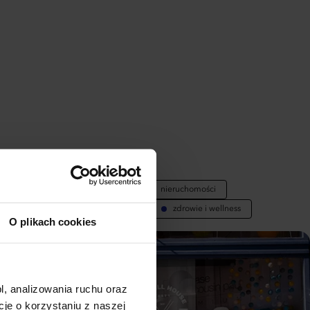
ENDOWANE DLA:
rketing
eventy i rozrywka
nieruchomości
tronomia i catering
HoReCa
zdrowie i wellness
O plikach cookies
l, analizowania ruchu oraz
e o korzystaniu z naszej