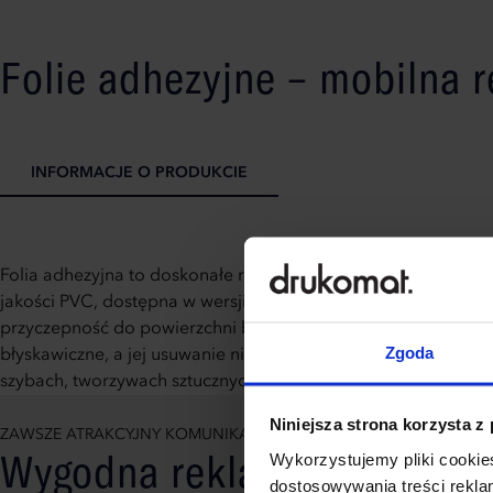
Folie adhezyjne – mobilna r
INFORMACJE O PRODUKCIE
Folia adhezyjna to doskonałe rozwiązanie, które łączy funkcj
jakości PVC, dostępna w wersji białej lub transparentnej, m
przyczepność do powierzchni bez konieczności stosowania kle
Zgoda
błyskawiczne, a jej usuwanie nie pozostawia zabrudzeń ani u
szybach, tworzywach sztucznych, sprzęcie AGD i RTV czy inny
Niniejsza strona korzysta z
ZAWSZE ATRAKCYJNY KOMUNIKAT
Wygodna reklama, którą ła
Wykorzystujemy pliki cookies
dostosowywania treści rekl