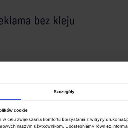
eklama bez kleju
REKOM
onalność z prostotą użytkowania. Wykonana z wysokiej
a grubość 150 mikronów i zapewnia doskonałą
ma
ju. Dzięki temu montaż oraz demontaż folii są
gas
Szczegóły
szkodzeń na powierzchni. Możesz ją wykorzystać na
ch płaskich powierzchniach.
 plików cookie
two
 w celu zwiększania komfortu korzystania z witryny drukomat.p
amowych naszym użytkownikom. Udostępniamy również informacj