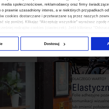
: media społecznościowe, reklamodawcy oraz firmy świadczące u
u o prawnie uzasadniony interes, a w niektórych przypadkach od
 zmieniają miejsce
ików cookies dostarczane i przetwarzane są przez naszych zewn
o użycia sprawia, że
ać się poniżej. Klikając “Akceptuję wszystkie” wyrażasz zgodę 
ich jak witryny
eśniej rodzajów cookies (ciasteczek). Jeśli klikniesz "Odrzuc
u cyfrowego w pełnym
łania naszej strony. Jeżeli chcesz samodzielnie zdecydować, ja
esz łatwo dopasować
uj”.
ki atmosferyczne, co
ie
Dostosuj
A
z trwałością do roku.
DLACZEGO WARTO?
Elastycz
Folie adhezyjne pozw
komunikacji wizualne
lub zmienić położeni