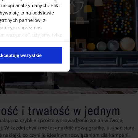
sługi analizy danych. Pliki
bywa się to na podstawie
ętrznych partnerów, z
na użycie przez nas
am wszystkie", użyjemy tylko
kie typy ciasteczek zostaną
kceptuję wszystkie
ność i trwałość w jednym
alają na szybkie i proste wprowadzenie zmian w Twojej
j. W każdej chwili możesz nakleić nową grafikę, usunąć starą
e naklejki, co czyni je idealnym rozwiązaniem dla kampanii