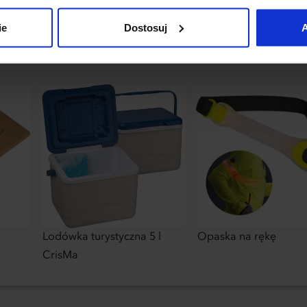
uj”.
ie
Dostosuj
A
Lodówka turystyczna 5 l
Opaska na rękę
CrisMa