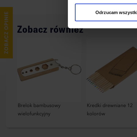
wykorzystane, kliknij “Dostos
Odrzucam wszystk
Zobacz również
Brelok bambusowy
Kredki drewniane 12
wielofunkcyjny
kolorów