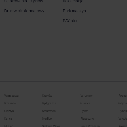
Opakowania i etykiety
Reklamacje
Druk wielkoformatowy
Park maszyn
PAYlater
Warszawa
Kraków
Wrocław
Pozna
Rzeszów
Bydgoszcz
Gliwice
Gdyni
Olsztyn
Sosnowiec
Bytom
Rybni
Kalisz
Siedlce
Piaseczno
Włocł
Mielec
Stalowa Wola
Biała Podlaska
Krosn