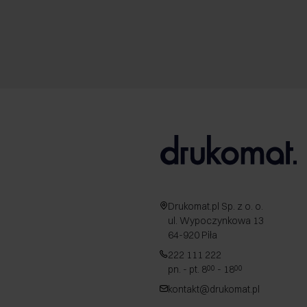
Drukomat.pl Sp. z o. o.
ul. Wypoczynkowa 13
64-920 Piła
222 111 222
pn. - pt. 8
- 18
00
00
kontakt@drukomat.pl