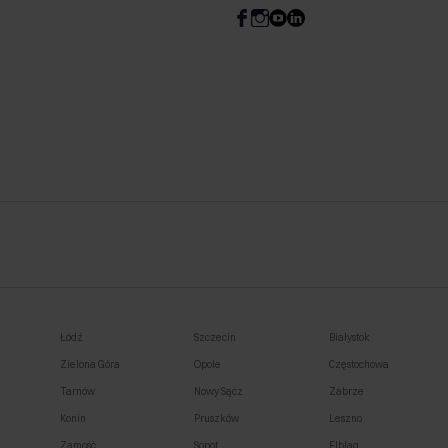
Łódź
Szczecin
Białystok
Zielona Góra
Opole
Częstochowa
Tarnów
Nowy Sącz
Zabrze
Konin
Pruszków
Leszno
Zamość
Sopot
Elbląg