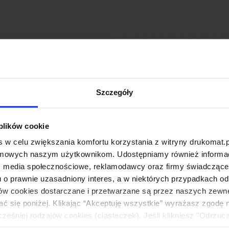
Szczegóły
 plików cookie
 w celu zwiększania komfortu korzystania z witryny drukomat.p
amowych naszym użytkownikom. Udostępniamy również informacj
: media społecznościowe, reklamodawcy oraz firmy świadczące u
u o prawnie uzasadniony interes, a w niektórych przypadkach od
ików cookies dostarczane i przetwarzane są przez naszych zewn
ać się poniżej. Klikając “Akceptuję wszystkie” wyrażasz zgodę 
eśniej rodzajów cookies (ciasteczek). Jeśli klikniesz "Odrzuc
łania naszej strony. Jeżeli chcesz samodzielnie zdecydować, ja