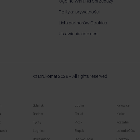
Ogólne Warunki Sprzedaży
Polityka prywatności
Lista partnerów Cookies
Ustawienia cookies
© Drukomat 2026 – All rights reserved
ń
Gdańsk
Lublin
Katowice
a
Radom
Toruń
Kielce
k
Tychy
Płock
Koszalin
awek
Legnica
Słupsk
Jelenia Góra
o
Bolesławiec
Bielsko Biała
Chorzów