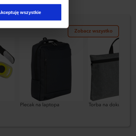
kceptuję wszystkie
Zobacz wszystko
Plecak na laptopa
Torba na dokumenty 