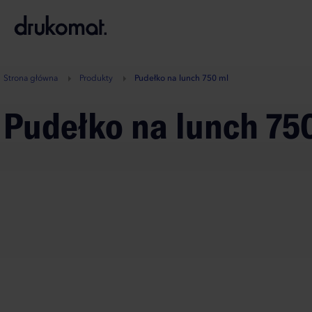
B
A
A
B
Strona główna
Produkty
Pudełko na lunch 750 ml
Pudełko na lunch 75