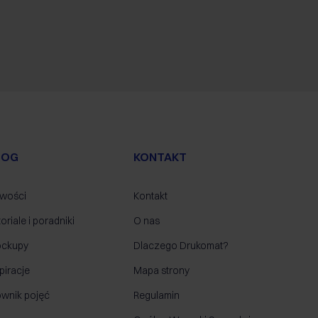
LOG
KONTAKT
wości
Kontakt
oriale i poradniki
O nas
ckupy
Dlaczego Drukomat?
piracje
Mapa strony
ownik pojęć
Regulamin