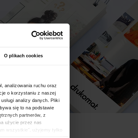
O plikach cookies
l, analizowania ruchu oraz
e o korzystaniu z naszej
sługi analizy danych. Pliki
bywa się to na podstawie
ętrznych partnerów, z
na użycie przez nas
am wszystkie", użyjemy tylko
kie typy ciasteczek zostaną