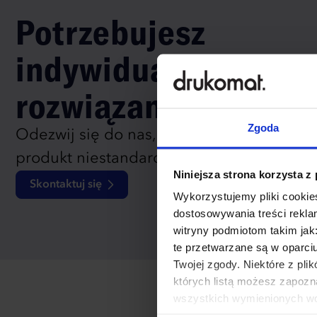
Potrzebujesz
indywidualnego
rozwiązania?
Zgoda
Odezwij się do nas, aby omówić
produkt niestandardowy.
Niniejsza strona korzysta z
Skontaktuj się
Wykorzystujemy pliki cookies
dostosowywania treści rekl
witryny podmiotom takim jak
te przetwarzane są w oparci
Twojej zgody. Niektóre z pl
których listą możesz zapozn
wszystkich wymienionych wcz
cookies niezbędnych do dzia