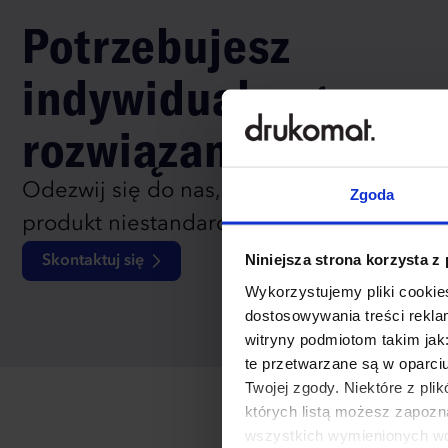
Potrzebujesz
indywidualnego
rozwiązania?
Odezwij się do nas, aby omówić
Zgoda
produkt niestandardowy.
Niniejsza strona korzysta z
Skontaktuj się
Wykorzystujemy pliki cookies
dostosowywania treści rekl
witryny podmiotom takim jak
te przetwarzane są w oparci
Twojej zgody. Niektóre z pl
których listą możesz zapozn
wszystkich wymienionych wcz