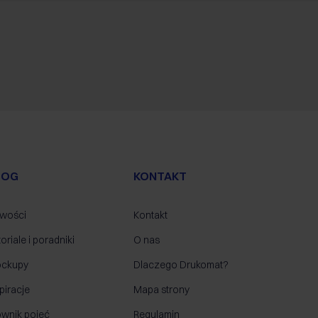
LOG
KONTAKT
wości
Kontakt
oriale i poradniki
O nas
ckupy
Dlaczego Drukomat?
piracje
Mapa strony
ownik pojęć
Regulamin