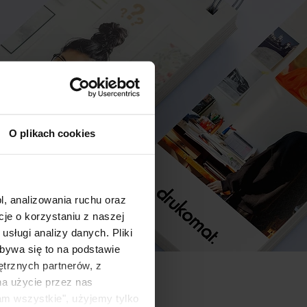
O plikach cookies
l, analizowania ruchu oraz
e o korzystaniu z naszej
sługi analizy danych. Pliki
bywa się to na podstawie
ętrznych partnerów, z
na użycie przez nas
am wszystkie", użyjemy tylko