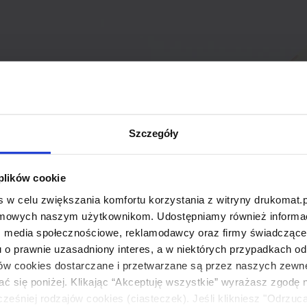
Szczegóły
 plików cookie
 w celu zwiększania komfortu korzystania z witryny drukomat.p
amowych naszym użytkownikom. Udostępniamy również informacj
: media społecznościowe, reklamodawcy oraz firmy świadczące u
u o prawnie uzasadniony interes, a w niektórych przypadkach od
ików cookies dostarczane i przetwarzane są przez naszych zewn
ać się poniżej. Klikając “Akceptuję wszystkie” wyrażasz zgodę 
eśniej rodzajów cookies (ciasteczek). Jeśli klikniesz "Odrzuc