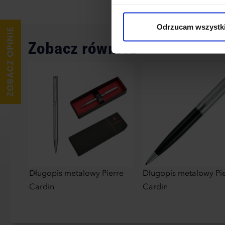
cookies niezbędnych do dzia
wykorzystane, kliknij “Dostos
Odrzucam wszystk
Zobacz również
Długopis metalowy Pierre
Długopis metalowy Pi
Cardin
Cardin