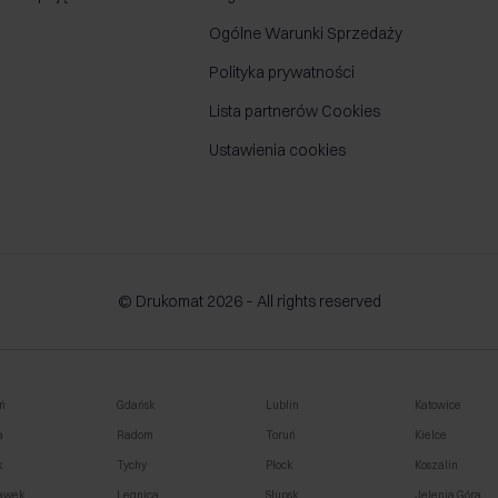
Ogólne Warunki Sprzedaży
Polityka prywatności
Lista partnerów Cookies
Ustawienia cookies
© Drukomat 2026 – All rights reserved
ń
Gdańsk
Lublin
Katowice
a
Radom
Toruń
Kielce
k
Tychy
Płock
Koszalin
awek
Legnica
Słupsk
Jelenia Góra