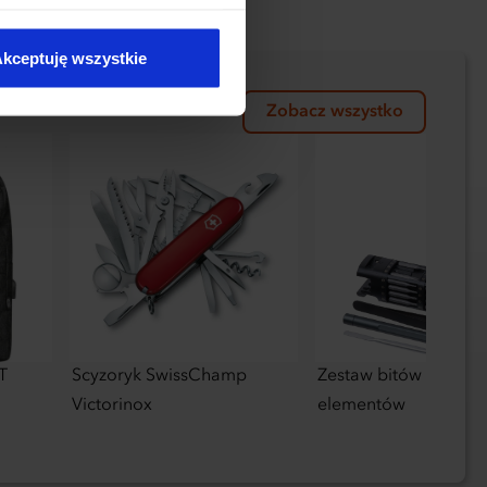
kie typy ciasteczek zostaną
kceptuję wszystkie
Zobacz wszystko
T
Scyzoryk SwissChamp
Zestaw bitów CrisMa
Victorinox
elementów