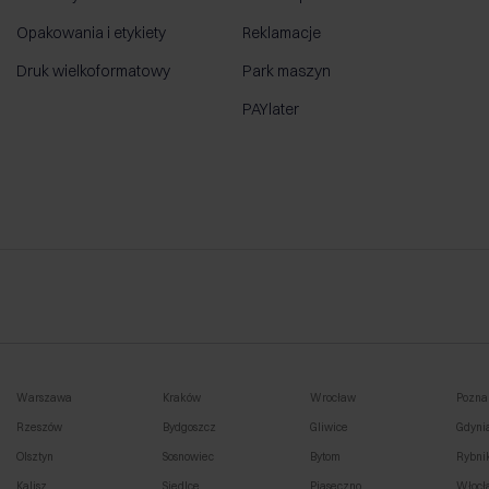
Opakowania i etykiety
Reklamacje
Druk wielkoformatowy
Park maszyn
PAYlater
Warszawa
Kraków
Wrocław
Pozna
Rzeszów
Bydgoszcz
Gliwice
Gdyni
Olsztyn
Sosnowiec
Bytom
Rybni
Kalisz
Siedlce
Piaseczno
Włocł