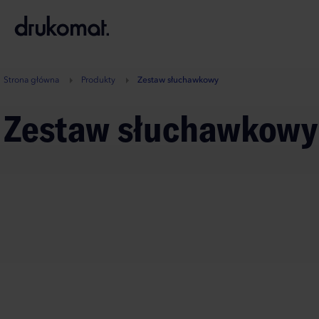
B
A
A
B
Strona główna
Produkty
Zestaw słuchawkowy
Zestaw słuchawkowy