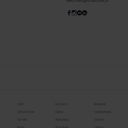
kontakt@drukomat.pl
Łódź
Szczecin
Białystok
Zielona Góra
Opole
Częstochowa
Tarnów
Nowy Sącz
Zabrze
Konin
Pruszków
Leszno