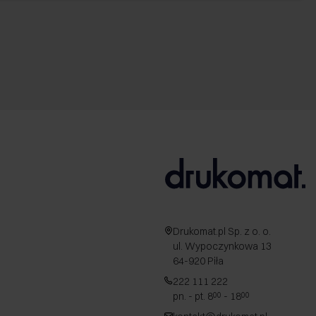
Drukomat.pl Sp. z o. o.
ul. Wypoczynkowa 13
64-920 Piła
222 111 222
pn. - pt. 8
- 18
00
00