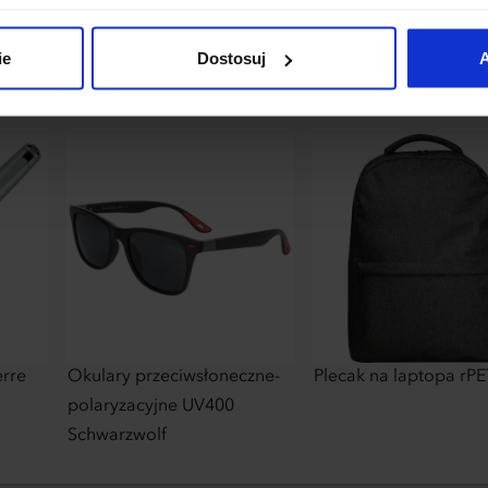
łania naszej strony. Jeżeli chcesz samodzielnie zdecydować, ja
uj”.
ie
Dostosuj
A
erre
Okulary przeciwsłoneczne-
Plecak na laptopa rPE
polaryzacyjne UV400
Schwarzwolf