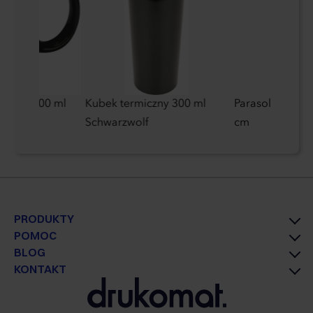
iczny 300 ml
Kubek termiczny 300 ml
Parasol automa
Schwarzwolf
cm
PRODUKTY
POMOC
BLOG
KONTAKT