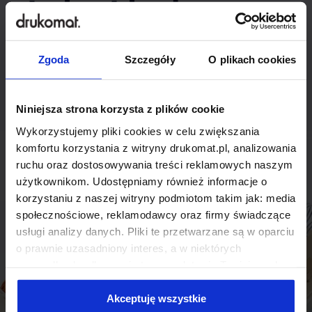
indywidualnego
rozwiązania?
Zgoda
Szczegóły
O plikach cookies
Odezwij się do nas, aby omówić
produkt niestandardowy.
Niniejsza strona korzysta z plików cookie
Wykorzystujemy pliki cookies w celu zwiększania
Skontaktuj się
komfortu korzystania z witryny drukomat.pl, analizowania
ruchu oraz dostosowywania treści reklamowych naszym
użytkownikom. Udostępniamy również informacje o
korzystaniu z naszej witryny podmiotom takim jak: media
społecznościowe, reklamodawcy oraz firmy świadczące
usługi analizy danych. Pliki te przetwarzane są w oparciu
o prawnie uzasadniony interes, a w niektórych
przypadkach odbywa się to na podstawie Twojej zgody.
Niektóre z plików cookies dostarczane i przetwarzane są
przez naszych zewnętrznych partnerów, z których listą
Akceptuję wszystkie