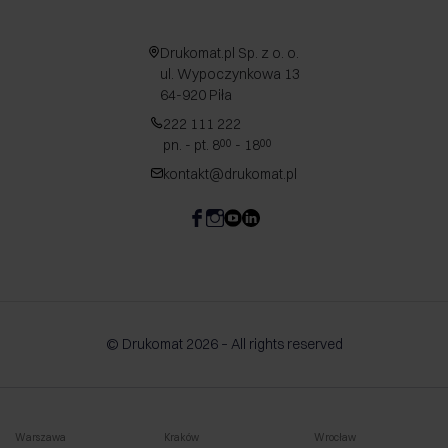
Drukomat.pl Sp. z o. o.
ul. Wypoczynkowa 13
64-920 Piła
222 111 222
pn. - pt. 8
- 18
00
00
kontakt@drukomat.pl
© Drukomat 2026 – All rights reserved
Warszawa
Kraków
Wrocław