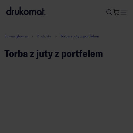
B
A
A
B
Strona główna
Produkty
Torba z juty z portfelem
Torba z juty z portfelem