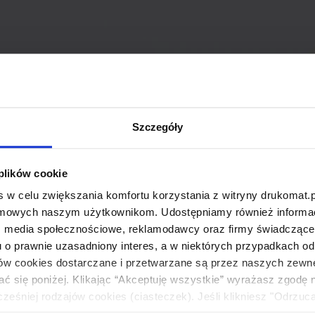
Szczegóły
 plików cookie
 w celu zwiększania komfortu korzystania z witryny drukomat.p
amowych naszym użytkownikom. Udostępniamy również informacj
: media społecznościowe, reklamodawcy oraz firmy świadczące u
u o prawnie uzasadniony interes, a w niektórych przypadkach od
ików cookies dostarczane i przetwarzane są przez naszych zewn
ać się poniżej. Klikając “Akceptuję wszystkie” wyrażasz zgodę 
eśniej rodzajów cookies (ciasteczek). Jeśli klikniesz "Odrzuc
łania naszej strony. Jeżeli chcesz samodzielnie zdecydować, ja