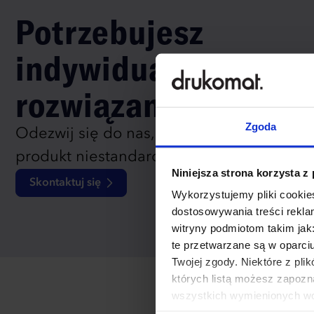
Potrzebujesz
indywidualnego
rozwiązania?
Zgoda
Odezwij się do nas, aby omówić
produkt niestandardowy.
Niniejsza strona korzysta z
Skontaktuj się
Wykorzystujemy pliki cookies
dostosowywania treści rekl
witryny podmiotom takim jak
te przetwarzane są w oparci
Twojej zgody. Niektóre z pl
których listą możesz zapozn
wszystkich wymienionych wcz
cookies niezbędnych do dzia