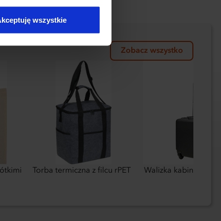
kceptuję wszystkie
Zobacz wszystko
ótkimi
Torba termiczna z filcu rPET
Walizka kabinowa