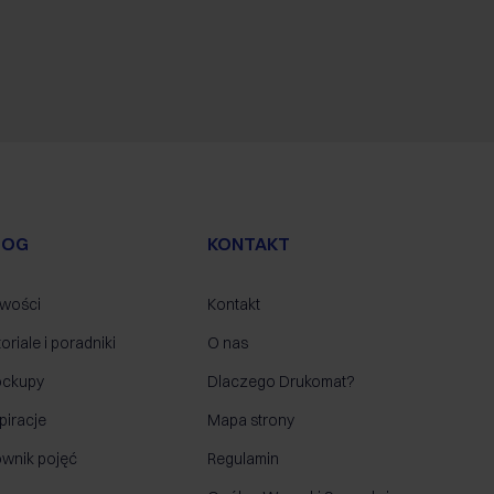
LOG
KONTAKT
wości
Kontakt
oriale i poradniki
O nas
ckupy
Dlaczego Drukomat?
piracje
Mapa strony
ownik pojęć
Regulamin