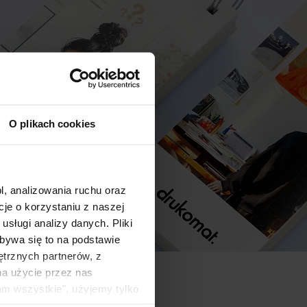
O plikach cookies
l, analizowania ruchu oraz
e o korzystaniu z naszej
sługi analizy danych. Pliki
bywa się to na podstawie
ętrznych partnerów, z
na użycie przez nas
am wszystkie", użyjemy tylko
kie typy ciasteczek zostaną