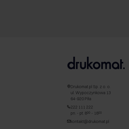
Drukomat.pl Sp. z o. o.
ul. Wypoczynkowa 13
64-920 Piła
222 111 222
pn. - pt. 8
- 18
00
00
kontakt@drukomat.pl