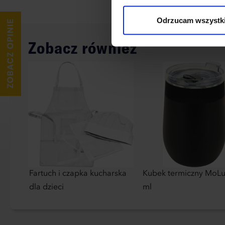
wykorzystane, kliknij “Dostos
Odrzucam wszystk
Zobacz również
Fartuch i czapka kucharska
Kubek termiczny MoLu
dla dzieci
ml