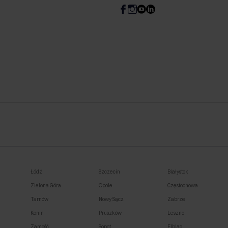
Łódź
Szczecin
Białystok
Zielona Góra
Opole
Częstochowa
Tarnów
Nowy Sącz
Zabrze
Konin
Pruszków
Leszno
Zamość
Sopot
Elbląg