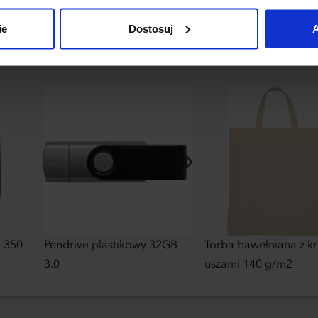
uj”.
ie
Dostosuj
A
 350
Pendrive plastikowy 32GB
Torba bawełniana z kr
3.0
uszami 140 g/m2