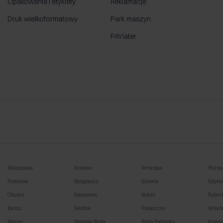
Opakowania i etykiety
Reklamacje
Druk wielkoformatowy
Park maszyn
PAYlater
Warszawa
Kraków
Wrocław
Pozna
Rzeszów
Bydgoszcz
Gliwice
Gdyni
Olsztyn
Sosnowiec
Bytom
Rybni
Kalisz
Siedlce
Piaseczno
Włocł
Mielec
Stalowa Wola
Biała Podlaska
Krosn