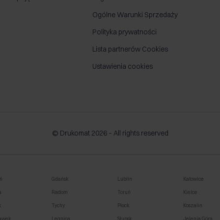
Ogólne Warunki Sprzedaży
Polityka prywatności
Lista partnerów Cookies
Ustawienia cookies
© Drukomat 2026 – All rights reserved
ń
Gdańsk
Lublin
Katowice
a
Radom
Toruń
Kielce
k
Tychy
Płock
Koszalin
awek
Legnica
Słupsk
Jelenia Góra