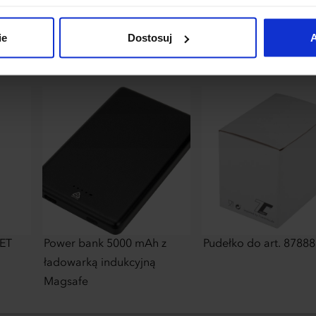
łania naszej strony. Jeżeli chcesz samodzielnie zdecydować, ja
uj”.
ie
Dostosuj
A
PET
Power bank 5000 mAh z
Pudełko do art. 87888
ładowarką indukcyjną
Magsafe