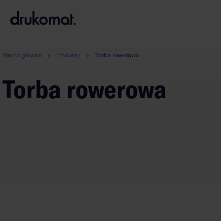
B
A
A
B
Strona główna
Produkty
Torba rowerowa
Torba rowerowa