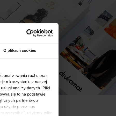
O plikach cookies
l, analizowania ruchu oraz
e o korzystaniu z naszej
sługi analizy danych. Pliki
bywa się to na podstawie
ętrznych partnerów, z
na użycie przez nas
am wszystkie", użyjemy tylko