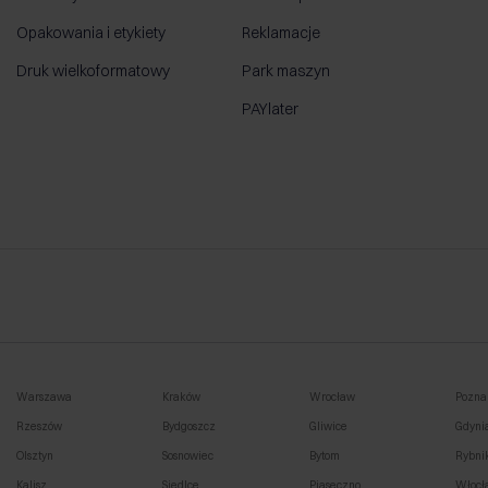
Opakowania i etykiety
Reklamacje
Druk wielkoformatowy
Park maszyn
PAYlater
Warszawa
Kraków
Wrocław
Pozna
Rzeszów
Bydgoszcz
Gliwice
Gdyni
Olsztyn
Sosnowiec
Bytom
Rybni
Kalisz
Siedlce
Piaseczno
Włocł