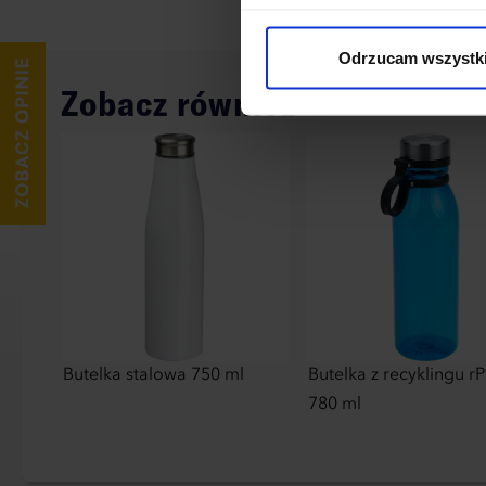
cookies niezbędnych do dzia
wykorzystane, kliknij “Dostos
Odrzucam wszystk
Zobacz również
Butelka stalowa 750 ml
Butelka z recyklingu r
780 ml