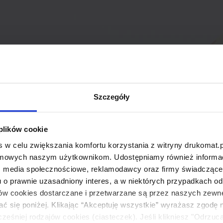
Szczegóły
 plików cookie
 w celu zwiększania komfortu korzystania z witryny drukomat.p
amowych naszym użytkownikom. Udostępniamy również informacj
: media społecznościowe, reklamodawcy oraz firmy świadczące u
u o prawnie uzasadniony interes, a w niektórych przypadkach od
ików cookies dostarczane i przetwarzane są przez naszych zewn
ać się poniżej. Klikając “Akceptuję wszystkie” wyrażasz zgodę 
eśniej rodzajów cookies (ciasteczek). Jeśli klikniesz "Odrzuc