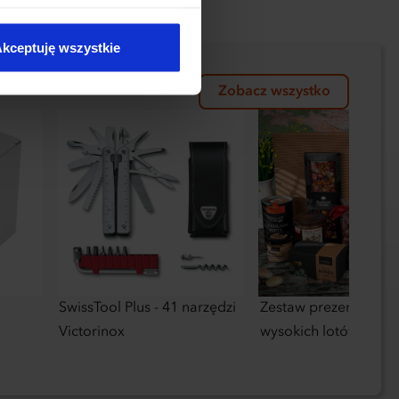
kie typy ciasteczek zostaną
kceptuję wszystkie
Zobacz wszystko
SwissTool Plus - 41 narzędzi
Zestaw prezentowy Z
Victorinox
wysokich lotów