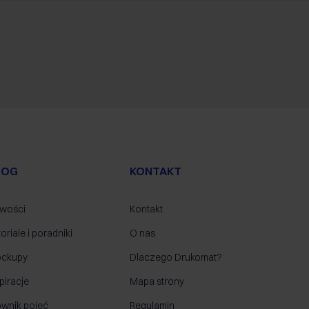
LOG
KONTAKT
wości
Kontakt
oriale i poradniki
O nas
ckupy
Dlaczego Drukomat?
piracje
Mapa strony
ownik pojęć
Regulamin