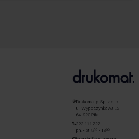
Drukomat.pl Sp. z o. o.
ul. Wypoczynkowa 13
64-920 Piła
222 111 222
pn. - pt. 8
- 18
00
00