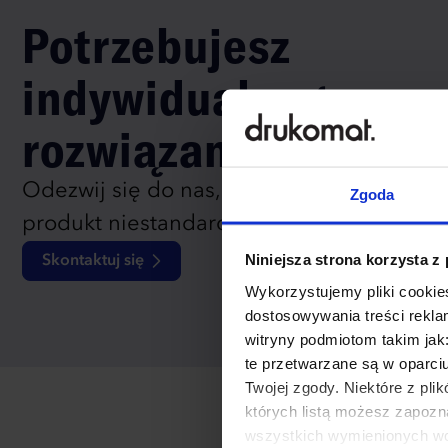
Potrzebujesz
indywidualnego
rozwiązania?
Odezwij się do nas, aby omówić
Zgoda
produkt niestandardowy.
Niniejsza strona korzysta z
Skontaktuj się
Wykorzystujemy pliki cookies
dostosowywania treści rekl
witryny podmiotom takim jak
te przetwarzane są w oparci
Twojej zgody. Niektóre z pl
których listą możesz zapozn
wszystkich wymienionych wcz