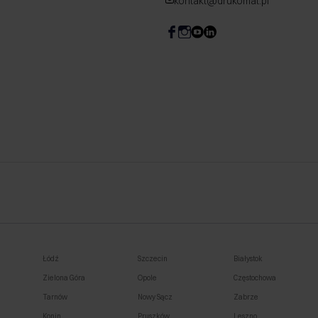
kontakt@drukomat.pl
Łódź
Szczecin
Białystok
Zielona Góra
Opole
Częstochowa
Tarnów
Nowy Sącz
Zabrze
Konin
Pruszków
Leszno