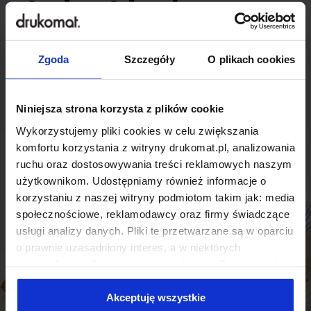
indywidualnego
rozwiązania?
Zgoda
Szczegóły
O plikach cookies
Odezwij się do nas, aby omówić
produkt niestandardowy.
Niniejsza strona korzysta z plików cookie
Wykorzystujemy pliki cookies w celu zwiększania
Skontaktuj się
komfortu korzystania z witryny drukomat.pl, analizowania
ruchu oraz dostosowywania treści reklamowych naszym
użytkownikom. Udostępniamy również informacje o
korzystaniu z naszej witryny podmiotom takim jak: media
społecznościowe, reklamodawcy oraz firmy świadczące
usługi analizy danych. Pliki te przetwarzane są w oparciu
o prawnie uzasadniony interes, a w niektórych
przypadkach odbywa się to na podstawie Twojej zgody.
Niektóre z plików cookies dostarczane i przetwarzane są
przez naszych zewnętrznych partnerów, z których listą
Akceptuję wszystkie