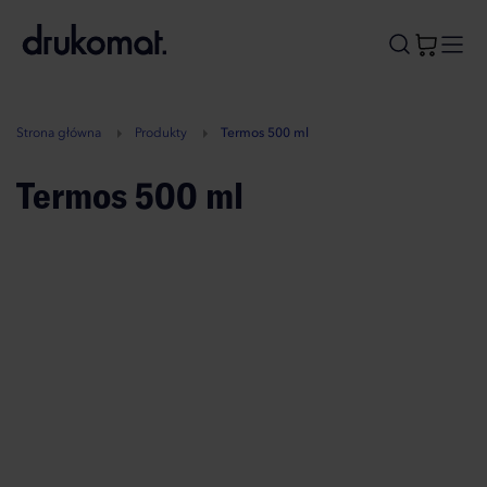
B
A
A
B
Strona główna
Produkty
Termos 500 ml
Termos 500 ml