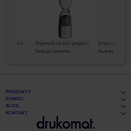
aluminium z
Pojemnik na sól i pieprz z
Smycz do telef
funkcją mielenia
Audrey Pierre 
PRODUKTY
POMOC
BLOG
KONTAKT