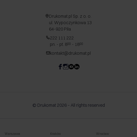
Drukomat.pl Sp. z o. o.
ul. Wypoczynkowa 13
64-920 Piła
222 111 222
pn. - pt. 8
- 18
00
00
kontakt@drukomat.pl
© Drukomat 2026 – All rights reserved
Warszawa
Kraków
Wrocław