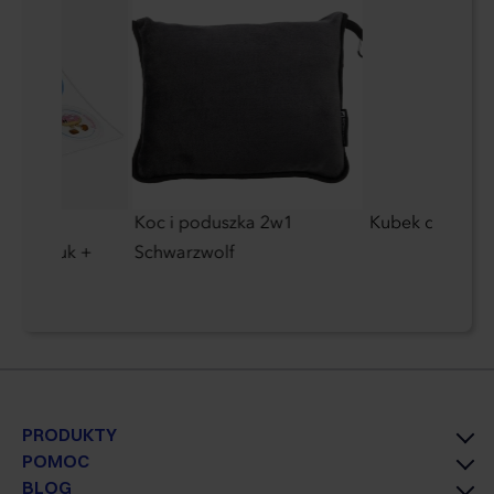
ii
Koc i poduszka 2w1
Kubek do subli
nej (druk +
Schwarzwolf
PRODUKTY
POMOC
BLOG