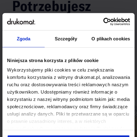
Potrzebujesz
indywidualnego
rozwiązania?
Zgoda
Szczegóły
O plikach cookies
Odezwij się do nas, aby omówić
produkt niestandardowy.
Niniejsza strona korzysta z plików cookie
Wykorzystujemy pliki cookies w celu zwiększania
Skontaktuj się
komfortu korzystania z witryny drukomat.pl, analizowania
ruchu oraz dostosowywania treści reklamowych naszym
użytkownikom. Udostępniamy również informacje o
korzystaniu z naszej witryny podmiotom takim jak: media
społecznościowe, reklamodawcy oraz firmy świadczące
usługi analizy danych. Pliki te przetwarzane są w oparciu
o prawnie uzasadniony interes, a w niektórych
przypadkach odbywa się to na podstawie Twojej zgody.
Niektóre z plików cookies dostarczane i przetwarzane są