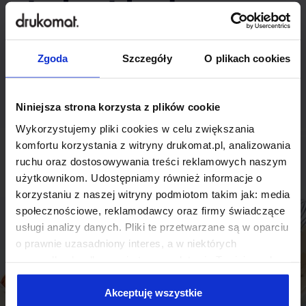
indywidualnego
rozwiązania?
Zgoda
Szczegóły
O plikach cookies
Odezwij się do nas, aby omówić
produkt niestandardowy.
Niniejsza strona korzysta z plików cookie
Wykorzystujemy pliki cookies w celu zwiększania
Skontaktuj się
komfortu korzystania z witryny drukomat.pl, analizowania
ruchu oraz dostosowywania treści reklamowych naszym
użytkownikom. Udostępniamy również informacje o
korzystaniu z naszej witryny podmiotom takim jak: media
społecznościowe, reklamodawcy oraz firmy świadczące
usługi analizy danych. Pliki te przetwarzane są w oparciu
o prawnie uzasadniony interes, a w niektórych
przypadkach odbywa się to na podstawie Twojej zgody.
Niektóre z plików cookies dostarczane i przetwarzane są
przez naszych zewnętrznych partnerów, z których listą
Akceptuję wszystkie