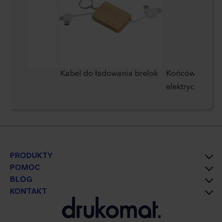
ana z
Kabel do ładowania brelok
Końcówka do sz
600 ml
elektrycznej
PRODUKTY
POMOC
BLOG
KONTAKT