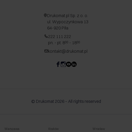
Drukomat.pl Sp. z o. o.
ul. Wypoczynkowa 13
64-920 Piła
222 111 222
pn. - pt. 8
- 18
00
00
kontakt@drukomat.pl
© Drukomat 2026 – All rights reserved
Warszawa
Kraków
Wrocław