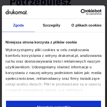
Potrzebujesz
indywidualnego
rozwiązania?
Zgoda
Szczegóły
O plikach cookies
Odezwij się do nas, aby omówić
Niniejsza strona korzysta z plików cookie
produkt niestandardowy.
Wykorzystujemy pliki cookies w celu zwiększania
Skontaktuj się
komfortu korzystania z witryny drukomat.pl, analizowania
ruchu oraz dostosowywania treści reklamowych naszym
użytkownikom. Udostępniamy również informacje o
korzystaniu z naszej witryny podmiotom takim jak: media
społecznościowe, reklamodawcy oraz firmy świadczące
usługi analizy danych. Pliki te przetwarzane są w oparciu
o prawnie uzasadniony interes, a w niektórych
przypadkach odbywa się to na podstawie Twojej zgody.
Niektóre z plików cookies dostarczane i przetwarzane są
przez naszych zewnętrznych partnerów, z których listą