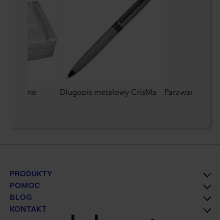
igieniczne
Długopis metalowy CrisMa
Parawany rekl
PRODUKTY
POMOC
BLOG
KONTAKT