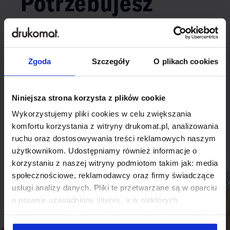
Potrzebujesz
indywidualnego
rozwiązania?
Zgoda
Szczegóły
O plikach cookies
Odezwij się do nas, aby omówić
produkt niestandardowy.
Niniejsza strona korzysta z plików cookie
Wykorzystujemy pliki cookies w celu zwiększania
Skontaktuj się
komfortu korzystania z witryny drukomat.pl, analizowania
ruchu oraz dostosowywania treści reklamowych naszym
użytkownikom. Udostępniamy również informacje o
korzystaniu z naszej witryny podmiotom takim jak: media
społecznościowe, reklamodawcy oraz firmy świadczące
usługi analizy danych. Pliki te przetwarzane są w oparciu
o prawnie uzasadniony interes, a w niektórych
przypadkach odbywa się to na podstawie Twojej zgody.
Niektóre z plików cookies dostarczane i przetwarzane są