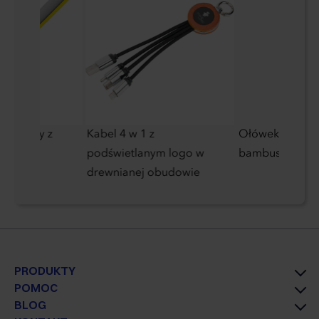
uminiowy z
Kabel 4 w 1 z
Ołówek wieczn
sem
podświetlanym logo w
bambusowy
drewnianej obudowie
PRODUKTY
POMOC
BLOG